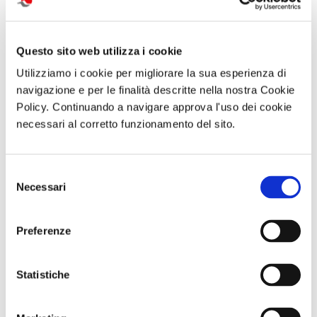
Questo sito web utilizza i cookie
Utilizziamo i cookie per migliorare la sua esperienza di
navigazione e per le finalità descritte nella nostra Cookie
Portici_9.jpg
Portici_16.jpg
Portici_32.jpg
Portici_41.jpg
Policy. Continuando a navigare approva l'uso dei cookie
necessari al corretto funzionamento del sito.
Selezione
Necessari
del
consenso
Vesuvius
Vesuvius
Vesuvius
Vesuvius
Portici_5.jpg
Portici_11.jpg
Portici_28.jpg
Portici_45.jpg
Preferenze
di Redazione Cralt Magazine
Statistiche
09 Dicembre 2023