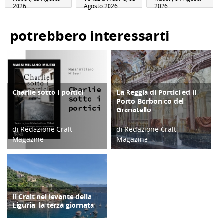
2026
Agosto 2026
2026
potrebbero interessarti
Charlie sotto i portici
La Reggia di Portici ed il
CULTURA/ARTE
ATTIVITÀ
Porto Borbonico del
Granatello
di Redazione Cralt
di Redazione Cralt
Magazine
Magazine
24/11/23
19/02/18
Il Cralt nel levante della
COPERTINA
Liguria: la terza giornata