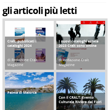
gli
articoli
più letti
Cralt: pubblicati i
I nuovi cataloghi estate
COPERTINA
CONTRO COPERTINA
cataloghi 2024
2023 Cralt sono online
di Redazione Cralt
di Redazione Cralt
Magazine
Magazine
21 Novembre 2023
07 Marzo 2023
Palma di Maiorca
ATTIVITÀ
Con il CRALT: Evento
ATTIVITÀ
Culturale Riviera dei Fiori