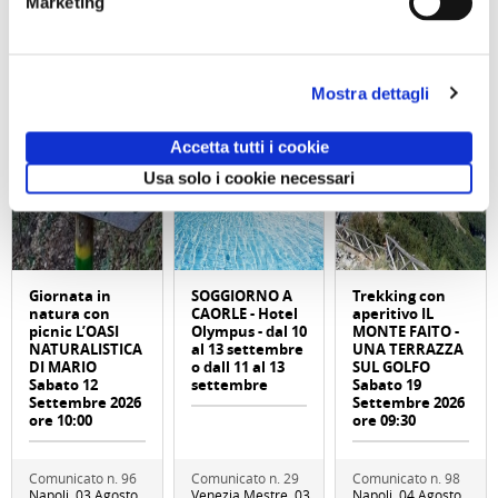
attività correlate:
Marketing
Mostra dettagli
Accetta tutti i cookie
Usa solo i cookie necessari
Giornata in
SOGGIORNO A
Trekking con
natura con
CAORLE - Hotel
aperitivo IL
picnic L’OASI
Olympus - dal 10
MONTE FAITO -
NATURALISTICA
al 13 settembre
UNA TERRAZZA
DI MARIO
o dall 11 al 13
SUL GOLFO
Sabato 12
settembre
Sabato 19
Settembre 2026
Settembre 2026
ore 10:00
ore 09:30
Comunicato n. 96
Comunicato n. 29
Comunicato n. 98
Napoli, 03 Agosto
Venezia Mestre, 03
Napoli, 04 Agosto