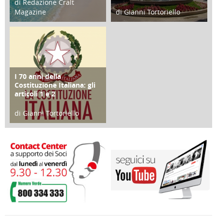
di Redazione Cralt
Magazine
di Gianni Tortoriello
25 Giugno 2016
16 Febbraio 2018
I 70 anni della
FOCUS
Costituzione Italiana: gli
articoli 1 e 2
di Gianni Tortoriello
17 Marzo 2018