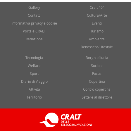
Gallery
Cralt 40°
Contatti
Cultura/Arte
Informativa privacy e cookie
Eventi
Portale CRALT
Turismo
Redazione
Ambiente
Benessere/Lifestyle
Tecnologia
Borghi d'Italia
Welfare
Sociale
Sport
Focus
Diario di Viaggio
Copertina
Attività
Contro copertina
Territorio
Lettere al direttore