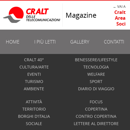
← VAI A
Cralt
Magazine
Area
Soci
HOME
I PIÙ LETTI
GALLERY
CONTATTI
CRALT 40°
BENESSERE/LIFESTYLE
CULTURA/ARTE
TECNOLOGIA
EVENTI
WELFARE
TURISMO
SPORT
AMBIENTE
DIARIO DI VIAGGIO
ATTIVITÀ
FOCUS
TERRITORIO
COPERTINA
BORGHI D'ITALIA
CONTRO COPERTINA
SOCIALE
LETTERE AL DIRETTORE