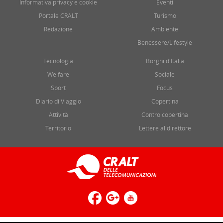
Informativa privacy e cookie
Eventi
Portale CRALT
Turismo
Redazione
Ambiente
Benessere/Lifestyle
Tecnologia
Borghi d'Italia
Welfare
Sociale
Sport
Focus
Diario di Viaggio
Copertina
Attività
Contro copertina
Territorio
Lettere al direttore