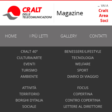
← VAI A
Cralt
Magazine
Area
Soci
HOME
I PIÙ LETTI
GALLERY
CONTATTI
CRALT 40°
BENESSERE/LIFESTYLE
CULTURA/ARTE
TECNOLOGIA
EVENTI
WELFARE
TURISMO
SPORT
AMBIENTE
DIARIO DI VIAGGIO
ATTIVITÀ
FOCUS
TERRITORIO
COPERTINA
BORGHI D'ITALIA
CONTRO COPERTINA
SOCIALE
LETTERE AL DIRETTORE