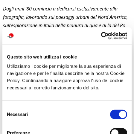
Dagli anni '80 comincia a dedicarsi esclusivamente alla
fotografia, lavorando sui paesaggi urbani del Nord America,
sull’esplorazione in Italia della pianura di qua e di là del Po
e concentrandosi nel proprio studio e all'Accademia su un
lavoro di vent'anni sul nudo e sui rapporti che si instaurano
tra fotografo e modella.
Questo sito web utilizza i cookie
Le opere di Gajani sono state esposte in diversi spazi
Utilizziamo i cookie per migliorare la sua esperienza di
pubblici e privati in
Italia, Francia, Regno Unito, Germania,
navigazione e per le finalità descritte nella nostra Cookie
Stati Uniti e Canada.
Policy. Continuando a navigare approva l'uso dei cookie
necessari al corretto funzionamento del sito.
Alla fine della sua lunga carriera artistica, Gajani è ritornato
nell'Appennino tosco-emiliano, alla ricerca di vecchie
dimore, campi e cieli – stavolta in bianco e nero. Lì è morto
Selezione
Necessari
nel 2009.
del
consenso
Preferenze