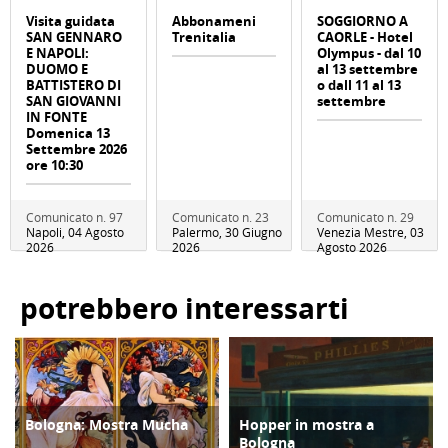
Visita guidata
Abbonameni
SOGGIORNO A
SAN GENNARO
Trenitalia
CAORLE - Hotel
E NAPOLI:
Olympus - dal 10
DUOMO E
al 13 settembre
BATTISTERO DI
o dall 11 al 13
SAN GIOVANNI
settembre
IN FONTE
Domenica 13
Settembre 2026
ore 10:30
Comunicato n. 97
Comunicato n. 23
Comunicato n. 29
Napoli, 04 Agosto
Palermo, 30 Giugno
Venezia Mestre, 03
2026
2026
Agosto 2026
potrebbero interessarti
Bologna: Mostra Mucha
Hopper in mostra a
CULTURA/ARTE
CULTURA/ARTE
Bologna