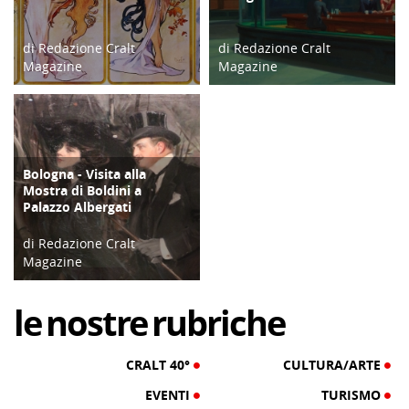
di Redazione Cralt
di Redazione Cralt
Magazine
Magazine
22/12/18
30/04/16
Bologna - Visita alla
ATTIVITÀ
Mostra di Boldini a
Palazzo Albergati
di Redazione Cralt
Magazine
11/01/22
le
nostre
rubriche
CRALT 40°
CULTURA/ARTE
EVENTI
TURISMO