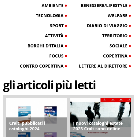
AMBIENTE
BENESSERE/LIFESTYLE
TECNOLOGIA
WELFARE
SPORT
DIARIO DI VIAGGIO
ATTIVITÀ
TERRITORIO
BORGHI D'ITALIA
SOCIALE
FOCUS
COPERTINA
CONTRO COPERTINA
LETTERE AL DIRETTORE
gli
articoli
più letti
Cralt: pubblicati i
I nuovi cataloghi estate
COPERTINA
CONTRO COPERTINA
cataloghi 2024
2023 Cralt sono online