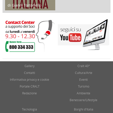
di Gianni Tortoriello
17 Marzo 2018
Gallery
Cralt 40°
Contatti
Cultura/Arte
Informativa privacy e cookie
Eventi
Portale CRALT
Turismo
Redazione
Ambiente
Benessere/Lifestyle
Tecnologia
Borghi d'Italia