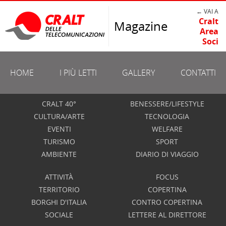
← VAI A
Cralt
Magazine
Area
Soci
HOME
I PIÙ LETTI
GALLERY
CONTATTI
CRALT 40°
BENESSERE/LIFESTYLE
CULTURA/ARTE
TECNOLOGIA
EVENTI
WELFARE
TURISMO
SPORT
AMBIENTE
DIARIO DI VIAGGIO
ATTIVITÀ
FOCUS
TERRITORIO
COPERTINA
BORGHI D'ITALIA
CONTRO COPERTINA
SOCIALE
LETTERE AL DIRETTORE