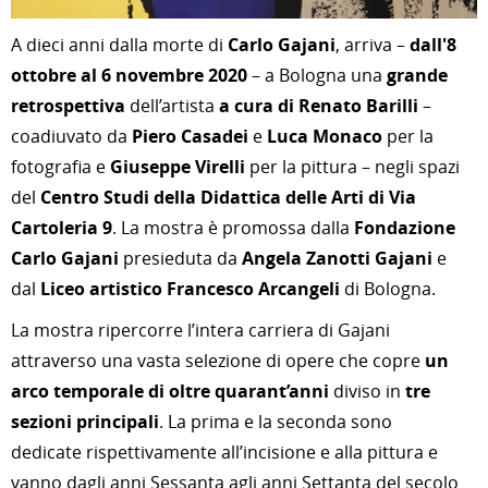
A dieci anni dalla morte di
Carlo Gajani
, arriva –
dall'8
ottobre al 6 novembre 2020
– a Bologna una
grande
retrospettiva
dell’artista
a cura di Renato Barilli
–
coadiuvato da
Piero Casadei
e
Luca Monaco
per la
fotografia e
Giuseppe Virelli
per la pittura – negli spazi
del
Centro Studi della Didattica delle Arti di Via
Cartoleria 9
. La mostra è promossa dalla
Fondazione
Carlo Gajani
presieduta da
Angela Zanotti Gajani
e
dal
Liceo artistico Francesco Arcangeli
di Bologna.
La mostra ripercorre l’intera carriera di Gajani
attraverso una vasta selezione di opere che copre
un
arco temporale di oltre quarant’anni
diviso in
tre
sezioni principali
. La prima e la seconda sono
dedicate rispettivamente all’incisione e alla pittura e
vanno dagli anni Sessanta agli anni Settanta del secolo