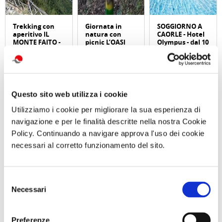
Trekking con
Giornata in
SOGGIORNO A
aperitivo IL
natura con
CAORLE - Hotel
MONTE FAITO -
picnic L’OASI
Olympus - dal 10
UNA TERRAZZA
NATURALISTICA
al 13 settembre
SUL GOLFO
DI MARIO
o dall 11 al 13
Sabato 19
Sabato 12
settembre
Settembre 2026
Settembre 2026
ore 09:30
ore 10:00
Questo sito web utilizza i cookie
Comunicato n. 98
Comunicato n. 96
Comunicato n. 29
Utilizziamo i cookie per migliorare la sua esperienza di
Napoli, 04 Agosto
Napoli, 03 Agosto
Venezia Mestre, 03
navigazione e per le finalità descritte nella nostra Cookie
2026
2026
Agosto 2026
Policy. Continuando a navigare approva l'uso dei cookie
necessari al corretto funzionamento del sito.
potrebbero interessarti
Selezione
Necessari
del
consenso
Arte, online il nuovo
CULTURA/ARTE
museo multimediale Inps:
Il CRALT per l'arte:
Preferenze
CULTURA/ARTE