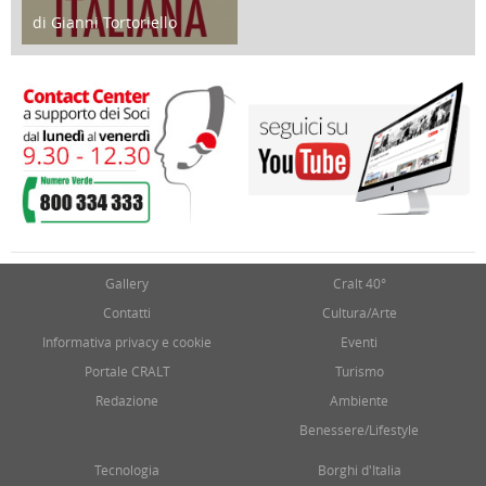
di Gianni Tortoriello
17 Marzo 2018
Gallery
Cralt 40°
Contatti
Cultura/Arte
Informativa privacy e cookie
Eventi
Portale CRALT
Turismo
Redazione
Ambiente
Benessere/Lifestyle
Tecnologia
Borghi d'Italia