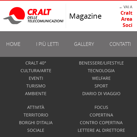
← VAI A
Cralt
Magazine
Area
Soci
HOME
I PIÙ LETTI
GALLERY
CONTATTI
CRALT 40°
BENESSERE/LIFESTYLE
CULTURA/ARTE
TECNOLOGIA
EVENTI
WELFARE
TURISMO
SPORT
AMBIENTE
DIARIO DI VIAGGIO
ATTIVITÀ
FOCUS
TERRITORIO
COPERTINA
BORGHI D'ITALIA
CONTRO COPERTINA
SOCIALE
LETTERE AL DIRETTORE