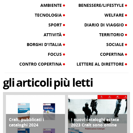
AMBIENTE
BENESSERE/LIFESTYLE
TECNOLOGIA
WELFARE
SPORT
DIARIO DI VIAGGIO
ATTIVITÀ
TERRITORIO
BORGHI D'ITALIA
SOCIALE
FOCUS
COPERTINA
CONTRO COPERTINA
LETTERE AL DIRETTORE
gli
articoli
più letti
Cralt: pubblicati i
I nuovi cataloghi estate
COPERTINA
CONTRO COPERTINA
cataloghi 2024
2023 Cralt sono online