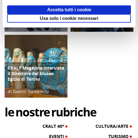
Un Cralt Magazine tutto al
CRALT Magazine intervista
COPERTINA
COPERTINA
femminile
il Direttore degli Uffizi di
Accetta tutti i cookie
Firenze
Usa solo i cookie necessari
di Clotilde Fontana
di Franco Moraldi
28/02/23
04/06/19
CRALT Magazine intervista
COPERTINA
il Direttore del Museo
Egizio di Torino
di Gianni Tortoriello
06/04/19
le
nostre
rubriche
CRALT 40°
CULTURA/ARTE
EVENTI
TURISMO