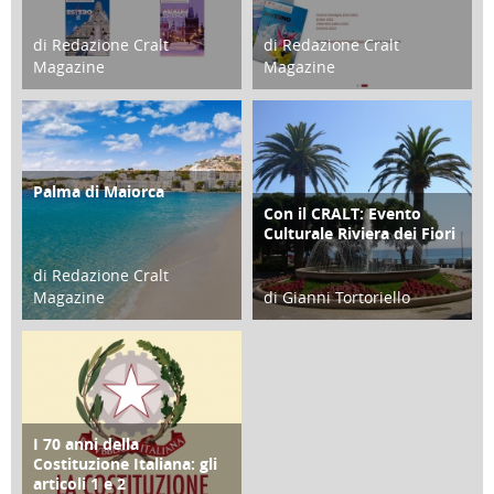
di Redazione Cralt
di Redazione Cralt
Magazine
Magazine
21 Novembre 2023
07 Marzo 2023
Palma di Maiorca
ATTIVITÀ
Con il CRALT: Evento
ATTIVITÀ
Culturale Riviera dei Fiori
di Redazione Cralt
Magazine
di Gianni Tortoriello
25 Giugno 2016
16 Febbraio 2018
I 70 anni della
FOCUS
Costituzione Italiana: gli
articoli 1 e 2