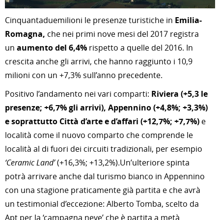
Cinquantaduemilioni le presenze turistiche in
Emilia-
Romagna,
che nei primi nove mesi del 2017 registra
un
aumento del 6,4%
rispetto a quelle del 2016. In
crescita anche gli arrivi, che hanno raggiunto i 10,9
milioni con un +7,3% sull’anno precedente.
Positivo l’andamento nei vari comparti:
Riviera (+5,3 le
presenze; +6,7% gli arrivi), Appennino (+4,8%; +3,3%)
e soprattutto Città d’arte e d’affari (+12,7%; +7,7%)
e
località come il nuovo comparto che comprende le
località al di fuori dei circuiti tradizionali, per esempio
‘Ceramic Land’
(+16,3%; +13,2%).Un’ulteriore spinta
potrà arrivare anche dal turismo bianco in Appennino
con una stagione praticamente già partita e che avrà
un testimonial d’eccezione: Alberto Tomba, scelto da
Apt per la ‘campagna neve’ che è partita a metà