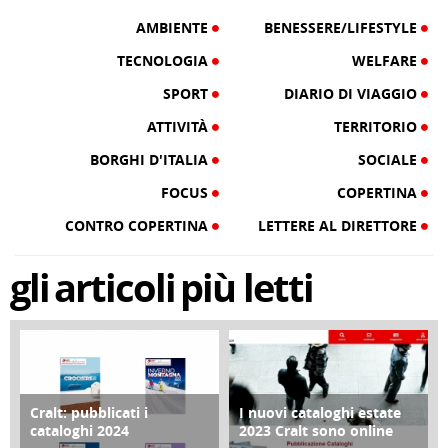
AMBIENTE
BENESSERE/LIFESTYLE
TECNOLOGIA
WELFARE
SPORT
DIARIO DI VIAGGIO
ATTIVITÀ
TERRITORIO
BORGHI D'ITALIA
SOCIALE
FOCUS
COPERTINA
CONTRO COPERTINA
LETTERE AL DIRETTORE
gli
articoli
più letti
Cralt: pubblicati i
I nuovi cataloghi estate
COPERTINA
CONTRO COPERTINA
cataloghi 2024
2023 Cralt sono online