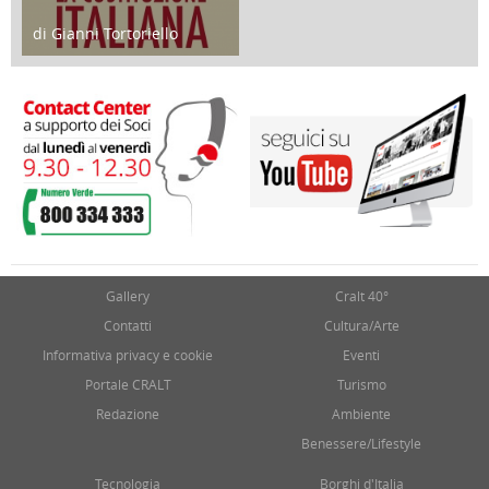
di Gianni Tortoriello
17 Marzo 2018
Gallery
Cralt 40°
Contatti
Cultura/Arte
Informativa privacy e cookie
Eventi
Portale CRALT
Turismo
Redazione
Ambiente
Benessere/Lifestyle
Tecnologia
Borghi d'Italia