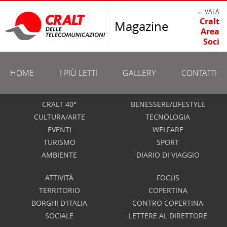
← VAI A
Cralt
Magazine
Area
Soci
HOME
I PIÙ LETTI
GALLERY
CONTATTI
CRALT 40°
BENESSERE/LIFESTYLE
CULTURA/ARTE
TECNOLOGIA
EVENTI
WELFARE
TURISMO
SPORT
AMBIENTE
DIARIO DI VIAGGIO
ATTIVITÀ
FOCUS
TERRITORIO
COPERTINA
BORGHI D'ITALIA
CONTRO COPERTINA
SOCIALE
LETTERE AL DIRETTORE