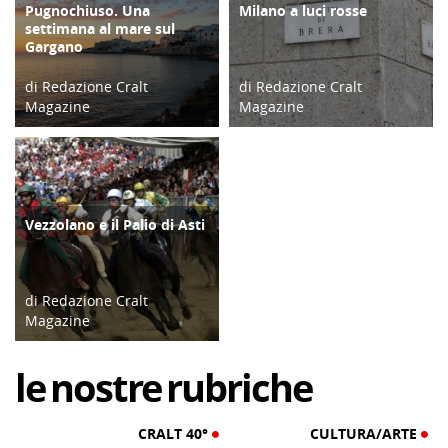
Pugnochiuso. Una
Milano a luci rosse
ATTIVITÀ
ATTIVITÀ
settimana al mare sul
Gargano
di Redazione Cralt
di Redazione Cralt
Magazine
Magazine
1 ora e 7 min. fa
07/08/26
Vezzolano e il Palio di Asti
ATTIVITÀ
di Redazione Cralt
Magazine
05/08/26
le
nostre
rubriche
CRALT 40°
CULTURA/ARTE