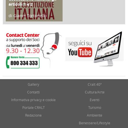
articoli 1 e 2
di Gianni Tortoriello
17 Marzo 2018
Gallery
Cralt 40°
Contatti
Cultura/Arte
Informativa privacy e cookie
Eventi
Portale CRALT
Turismo
Redazione
Ambiente
Benessere/Lifestyle