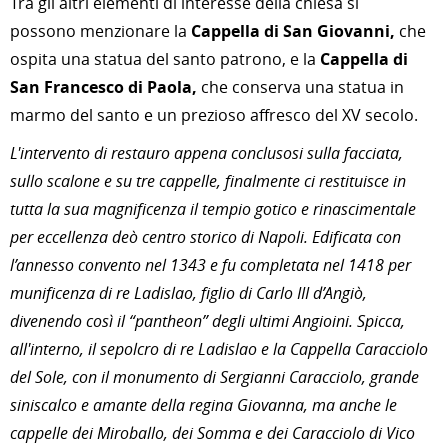
Tra gli altri elementi di interesse della chiesa si
possono menzionare la
Cappella di San Giovanni,
che
ospita una statua del santo patrono, e la
Cappella di
San Francesco di Paola,
che conserva una statua in
marmo del santo e un prezioso affresco del XV secolo.
L'intervento di restauro appena conclusosi sulla facciata,
sullo scalone e su tre cappelle, finalmente ci restituisce in
tutta la sua magnificenza il tempio gotico e rinascimentale
per eccellenza deò centro storico di Napoli. Edificata con
l’annesso convento nel 1343 e fu completata nel 1418 per
munificenza di re Ladislao, figlio di Carlo III d’Angiò,
divenendo così il “pantheon” degli ultimi Angioini. Spicca,
all'interno, il sepolcro di re Ladislao e la Cappella Caracciolo
del Sole, con il monumento di Sergianni Caracciolo, grande
siniscalco e amante della regina Giovanna, ma anche le
cappelle dei Miroballo, dei Somma e dei Caracciolo di Vico