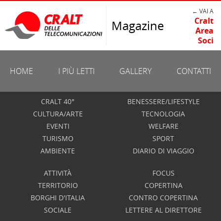
← VAI A
Cralt
Magazine
Area
Soci
HOME
I PIÙ LETTI
GALLERY
CONTATTI
CRALT 40°
BENESSERE/LIFESTYLE
CULTURA/ARTE
TECNOLOGIA
EVENTI
WELFARE
TURISMO
SPORT
AMBIENTE
DIARIO DI VIAGGIO
ATTIVITÀ
FOCUS
TERRITORIO
COPERTINA
BORGHI D'ITALIA
CONTRO COPERTINA
SOCIALE
LETTERE AL DIRETTORE