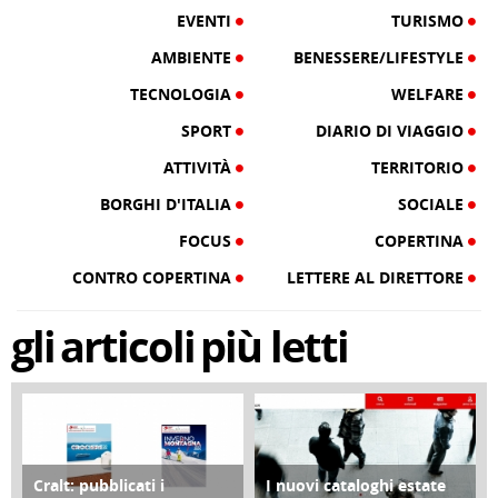
EVENTI
TURISMO
AMBIENTE
BENESSERE/LIFESTYLE
TECNOLOGIA
WELFARE
SPORT
DIARIO DI VIAGGIO
ATTIVITÀ
TERRITORIO
BORGHI D'ITALIA
SOCIALE
FOCUS
COPERTINA
CONTRO COPERTINA
LETTERE AL DIRETTORE
gli
articoli
più letti
Cralt: pubblicati i
I nuovi cataloghi estate
COPERTINA
CONTRO COPERTINA