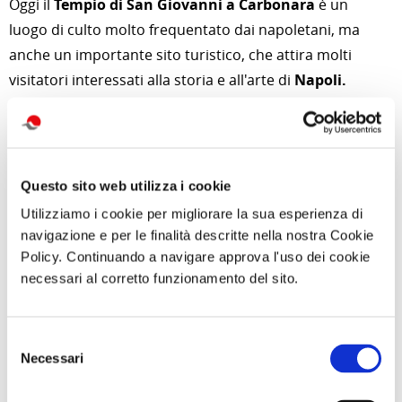
Oggi il
Tempio di San Giovanni a Carbonara
è un
luogo di culto molto frequentato dai napoletani, ma
anche un importante sito turistico, che attira molti
visitatori interessati alla storia e all'arte di
Napoli.
Per approfondimenti e news su quest'attività
clicca qui
di Redazione Cralt Magazine
Questo sito web utilizza i cookie
02 Gennaio 2023
Utilizziamo i cookie per migliorare la sua esperienza di
navigazione e per le finalità descritte nella nostra Cookie
attività correlate:
Policy. Continuando a navigare approva l'uso dei cookie
necessari al corretto funzionamento del sito.
Selezione
Necessari
del
consenso