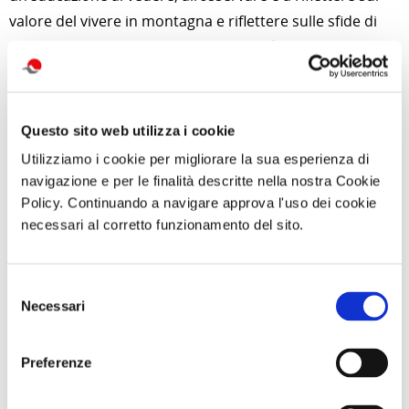
valore del vivere in montagna e riflettere sulle sfide di
questi territori. Il lavoro di Jerome, così silenzioso,
s’integra perfettamente nel contesto montano e
favorisce consapevolezza dei luoghi”.
Luciano Rizzi, presidente della APT Val di Sole,
Questo sito web utilizza i cookie
promotore del progetto: “Il Sentiero della fotografia
Utilizziamo i cookie per migliorare la sua esperienza di
navigazione e per le finalità descritte nella nostra Cookie
rappresenta un progetto innovativo che incarna
Policy. Continuando a navigare approva l'uso dei cookie
perfettamente il nostro impegno per rendere la cultura
necessari al corretto funzionamento del sito.
elemento strategico per lo sviluppo del nostro turismo;
prende avvio il più alto percorso espositivo open air
mai realizzato dedicato alla fotografia che coinvolge le
Selezione
Necessari
comunità del nostro territorio”.
del
consenso
Ancora Sessini: “Questo lavoro in Val di Sole mi ha
permesso di lavorare in un contesto che è parte
Preferenze
integrante della mia vita e che conosco bene. La forza e