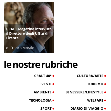
28/02/23
06/04/19
CRALT Magazine intervista
COPERTINA
il Direttore degli Uffizi di
Firenze
di Franco Moraldi
04/06/19
le
nostre
rubriche
CRALT 40°
CULTURA/ARTE
EVENTI
TURISMO
AMBIENTE
BENESSERE/LIFESTYLE
TECNOLOGIA
WELFARE
SPORT
DIARIO DI VIAGGIO