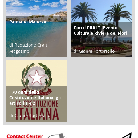
Palma di Maiorca
ATTIVITÀ
Con il CRALT: Evento
ATTIVITÀ
Culturale Riviera dei Fiori
di Redazione Cralt
Magazine
di Gianni Tortoriello
25 Giugno 2016
16 Febbraio 2018
I 70 anni della
FOCUS
Costituzione Italiana: gli
articoli 1 e 2
di Gianni Tortoriello
17 Marzo 2018