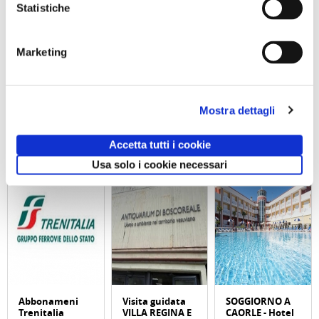
il silenzio delle montagne. Ha rappresentato un vero e
Statistiche
proprio ritorno alle origini”.
Marketing
di Redazione Cralt Magazine
03 Novembre 2022
Mostra dettagli
attività correlate:
Accetta tutti i cookie
Usa solo i cookie necessari
Abbonameni
Visita guidata
SOGGIORNO A
Trenitalia
VILLA REGINA E
CAORLE - Hotel