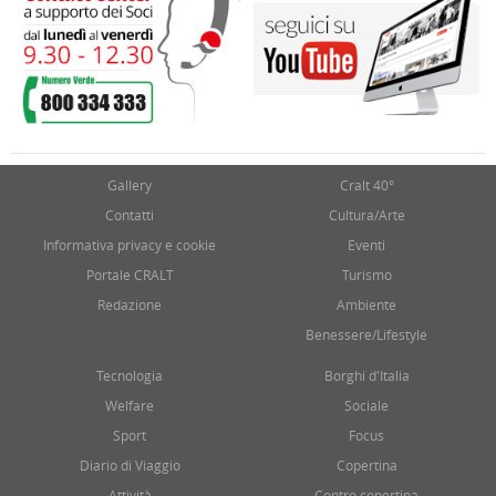
Gallery
Cralt 40°
Contatti
Cultura/Arte
Informativa privacy e cookie
Eventi
Portale CRALT
Turismo
Redazione
Ambiente
Benessere/Lifestyle
Tecnologia
Borghi d'Italia
Welfare
Sociale
Sport
Focus
Diario di Viaggio
Copertina
Attività
Contro copertina