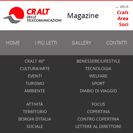
← VAI A
Cralt
Magazine
Area
Soci
HOME
I PIÙ LETTI
GALLERY
CONTATTI
CRALT 40°
BENESSERE/LIFESTYLE
CULTURA/ARTE
TECNOLOGIA
EVENTI
WELFARE
TURISMO
SPORT
AMBIENTE
DIARIO DI VIAGGIO
ATTIVITÀ
FOCUS
TERRITORIO
COPERTINA
BORGHI D'ITALIA
CONTRO COPERTINA
SOCIALE
LETTERE AL DIRETTORE