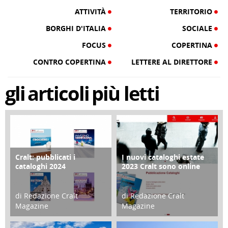
ATTIVITÀ
TERRITORIO
BORGHI D'ITALIA
SOCIALE
FOCUS
COPERTINA
CONTRO COPERTINA
LETTERE AL DIRETTORE
gli
articoli
più letti
Cralt: pubblicati i
I nuovi cataloghi estate
COPERTINA
CONTRO COPERTINA
cataloghi 2024
2023 Cralt sono online
di Redazione Cralt
di Redazione Cralt
Magazine
Magazine
21 Novembre 2023
07 Marzo 2023