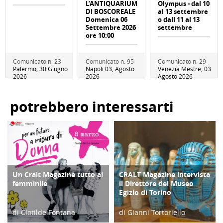
L’ANTIQUARIUM
Olympus - dal 10
DI BOSCOREALE
al 13 settembre
Domenica 06
o dall 11 al 13
Settembre 2026
settembre
ore 10:00
Comunicato n. 23
Comunicato n. 95
Comunicato n. 29
Palermo, 30 Giugno
Napoli 03, Agosto
Venezia Mestre, 03
2026
2026
Agosto 2026
potrebbero interessarti
Un Cralt Magazine tutto al
CRALT Magazine intervista
COPERTINA
COPERTINA
femminile
il Direttore del Museo
Egizio di Torino
di Clotilde Fontana
di Gianni Tortoriello