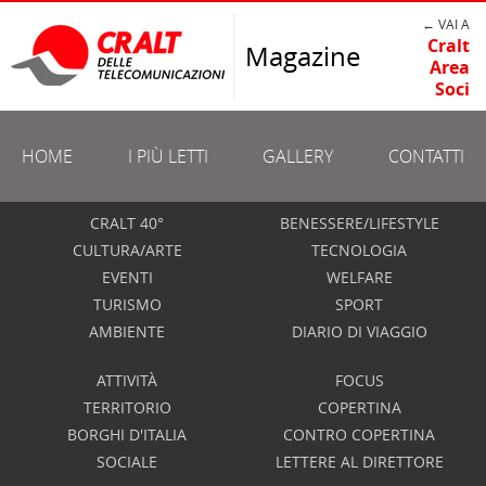
← VAI A
Cralt
Magazine
Area
Soci
HOME
I PIÙ LETTI
GALLERY
CONTATTI
CRALT 40°
BENESSERE/LIFESTYLE
CULTURA/ARTE
TECNOLOGIA
EVENTI
WELFARE
TURISMO
SPORT
AMBIENTE
DIARIO DI VIAGGIO
ATTIVITÀ
FOCUS
TERRITORIO
COPERTINA
BORGHI D'ITALIA
CONTRO COPERTINA
SOCIALE
LETTERE AL DIRETTORE