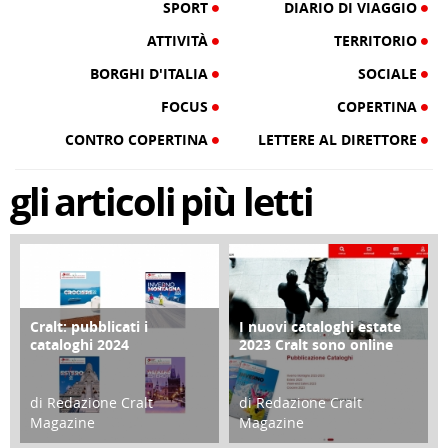
SPORT
DIARIO DI VIAGGIO
ATTIVITÀ
TERRITORIO
BORGHI D'ITALIA
SOCIALE
FOCUS
COPERTINA
CONTRO COPERTINA
LETTERE AL DIRETTORE
gli
articoli
più letti
Cralt: pubblicati i
I nuovi cataloghi estate
COPERTINA
CONTRO COPERTINA
cataloghi 2024
2023 Cralt sono online
di Redazione Cralt
di Redazione Cralt
Magazine
Magazine