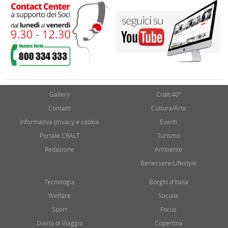
Gallery
Cralt 40°
Contatti
Cultura/Arte
Informativa privacy e cookie
Eventi
Portale CRALT
Turismo
Redazione
Ambiente
Benessere/Lifestyle
Tecnologia
Borghi d'Italia
Welfare
Sociale
Sport
Focus
Diario di Viaggio
Copertina