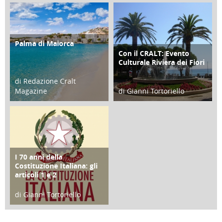
21 Novembre 2023
07 Marzo 2023
Palma di Maiorca
ATTIVITÀ
Con il CRALT: Evento
ATTIVITÀ
Culturale Riviera dei Fiori
di Redazione Cralt
Magazine
di Gianni Tortoriello
25 Giugno 2016
16 Febbraio 2018
I 70 anni della
FOCUS
Costituzione Italiana: gli
articoli 1 e 2
di Gianni Tortoriello
17 Marzo 2018