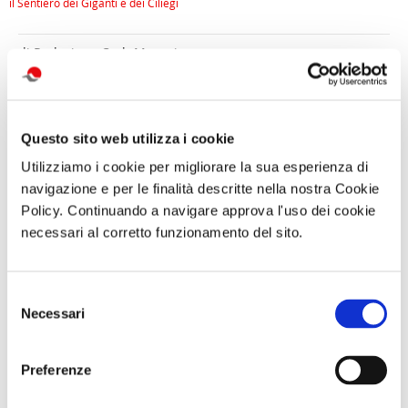
il Sentiero dei Giganti e dei Ciliegi
di Redazione Cralt Magazine
06 Luglio 2023
attività correlate:
Questo sito web utilizza i cookie
Utilizziamo i cookie per migliorare la sua esperienza di
navigazione e per le finalità descritte nella nostra Cookie
Policy. Continuando a navigare approva l'uso dei cookie
necessari al corretto funzionamento del sito.
Selezione
Necessari
del
consenso
SOGGIORNO A
Visita guidata
GARA DI PESCA
Preferenze
CAORLE - Hotel
SAN GENNARO
– Naviglio del
Olympus - dal 10
E NAPOLI:
Brenta - Sabato
al 13 settembre
DUOMO E
12 Settembre