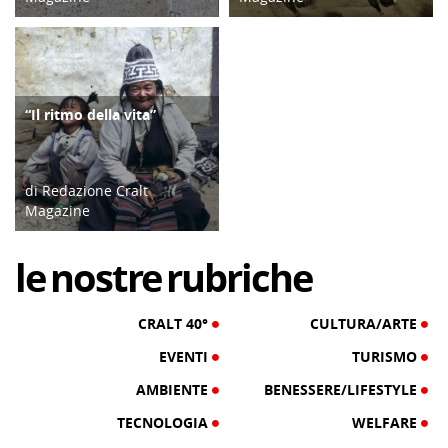
07/08/26
05/08/26
“Il ritmo della vita”
CULTURA/ARTE
di Redazione Cralt
Magazine
03/08/26
le
nostre
rubriche
CRALT 40°
CULTURA/ARTE
EVENTI
TURISMO
AMBIENTE
BENESSERE/LIFESTYLE
TECNOLOGIA
WELFARE