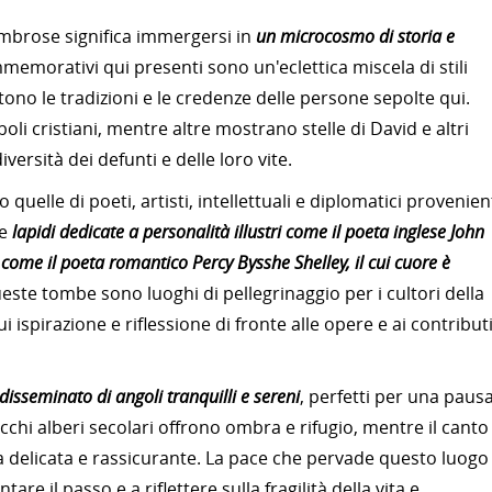
 ombrose significa immergersi in
un microcosmo di storia e
morativi qui presenti sono un'eclettica miscela di stili
ttono le tradizioni e le credenze delle persone sepolte qui.
li cristiani, mentre altre mostrano stelle di David e altri
versità dei defunti e delle loro vite.
o quelle di poeti, artisti, intellettuali e diplomatici provenien
re
lapidi dedicate a personalità illustri come il poeta inglese John
 come il poeta romantico Percy Bysshe Shelley, il cui cuore è
ste tombe sono luoghi di pellegrinaggio per i cultori della
i ispirazione e riflessione di fronte alle opere e ai contribut
 disseminato di angoli tranquilli e sereni
, perfetti per una paus
chi alberi secolari offrono ombra e rifugio, mentre il canto
a delicata e rassicurante. La pace che pervade questo luogo
ntare il passo e a riflettere sulla fragilità della vita e