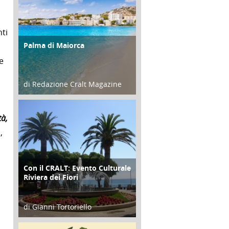
ti
Palma di Maiorca
ATTIVITÀ
e
di Redazione Cralt Magazine
25 Giugno 2016
tà,
,
Con il CRALT: Evento Culturale
ATTIVITÀ
Riviera dei Fiori
di Gianni Tortoriello
16 Febbraio 2018