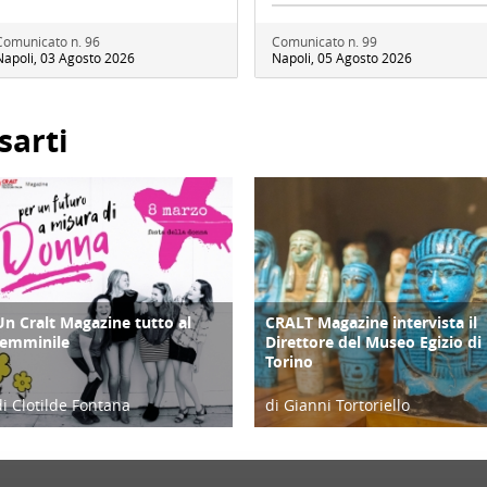
Comunicato n. 96
Comunicato n. 99
Napoli, 03 Agosto 2026
Napoli, 05 Agosto 2026
sarti
Un Cralt Magazine tutto al
CRALT Magazine intervista il
COPERTINA
COPERTINA
femminile
Direttore del Museo Egizio di
Torino
di Clotilde Fontana
di Gianni Tortoriello
28/02/23
06/04/19