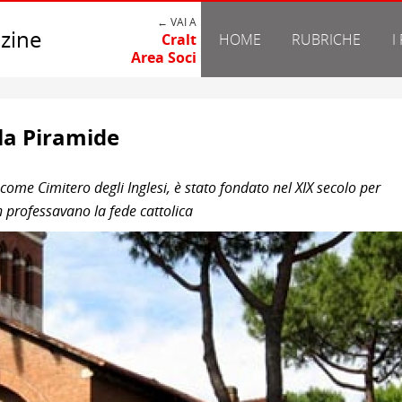
← VAI A
zine
Cralt
HOME
RUBRICHE
I
Area Soci
lla Piramide
come Cimitero degli Inglesi, è stato fondato nel XIX secolo per
n professavano la fede cattolica