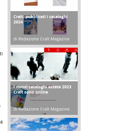
Cralt: pubblicati i cataloghi
COPERTINA
2024
di Redazione Cralt Magazine
21 Novembre 2023
ti
i
I nuovi cataloghi estate 2023
CONTRO COPERTINA
Cralt sono online
a
di Redazione Cralt Magazine
07 Marzo 2023
 è