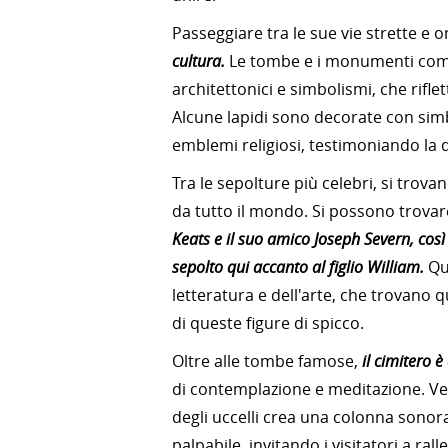
Passeggiare tra le sue vie strette e
cultura.
Le tombe e i monumenti comme
architettonici e simbolismi, che rifle
Alcune lapidi sono decorate con simbo
emblemi religiosi, testimoniando la di
Tra le sepolture più celebri, si trovan
da tutto il mondo. Si possono trova
Keats e il suo amico Joseph Severn, così
sepolto qui accanto al figlio William.
Que
letteratura e dell'arte, che trovano qu
di queste figure di spicco.
Oltre alle tombe famose,
il cimitero è
di contemplazione e meditazione. Vec
degli uccelli crea una colonna sonor
palpabile, invitando i visitatori a ralle