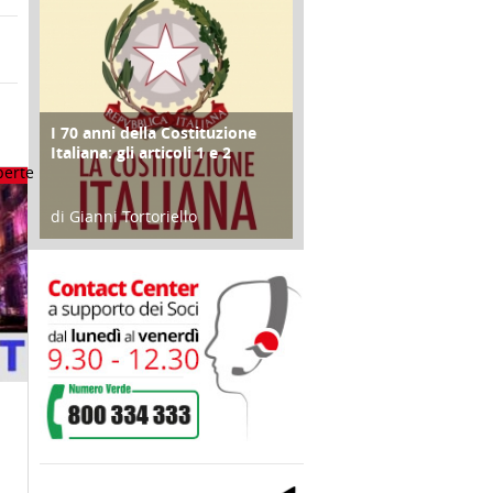
I 70 anni della Costituzione
FOCUS
Italiana: gli articoli 1 e 2
di Gianni Tortoriello
17 Marzo 2018