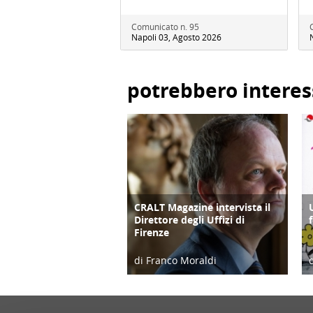
Comunicato n. 95
Napoli 03, Agosto 2026
potrebbero interes
CRALT Magazine intervista il
COPERTINA
Direttore degli Uffizi di
Firenze
di Franco Moraldi
04/06/19