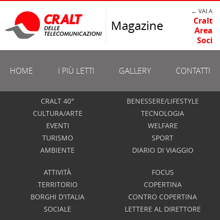
← VAI A
Cralt
Magazine
Area
Soci
HOME
I PIÙ LETTI
GALLERY
CONTATTI
CRALT 40°
BENESSERE/LIFESTYLE
CULTURA/ARTE
TECNOLOGIA
EVENTI
WELFARE
TURISMO
SPORT
AMBIENTE
DIARIO DI VIAGGIO
ATTIVITÀ
FOCUS
TERRITORIO
COPERTINA
BORGHI D'ITALIA
CONTRO COPERTINA
SOCIALE
LETTERE AL DIRETTORE