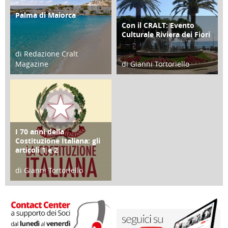
Palma di Maiorca
ATTIVITÀ
Con il CRALT: Evento
ATTIVITÀ
Culturale Riviera dei Fiori
di Redazione Cralt
Magazine
di Gianni Tortoriello
25 Giugno 2016
16 Febbraio 2018
I 70 anni della
FOCUS
Costituzione Italiana: gli
articoli 1 e 2
di Gianni Tortoriello
17 Marzo 2018