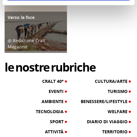
Verso la foce
CULTURA/ARTE
di Redazione Cralt
Magazine
01/08/26
le
nostre
rubriche
CRALT 40°
CULTURA/ARTE
EVENTI
TURISMO
AMBIENTE
BENESSERE/LIFESTYLE
TECNOLOGIA
WELFARE
SPORT
DIARIO DI VIAGGIO
ATTIVITÀ
TERRITORIO