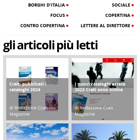
BORGHI D'ITALIA
SOCIALE
FOCUS
COPERTINA
CONTRO COPERTINA
LETTERE AL DIRETTORE
gli
articoli
più letti
Cralt: pubblicati i
I nuovi cataloghi estate
COPERTINA
CONTRO COPERTINA
cataloghi 2024
2023 Cralt sono online
di Redazione Cralt
di Redazione Cralt
Magazine
Magazine
21 Novembre 2023
07 Marzo 2023