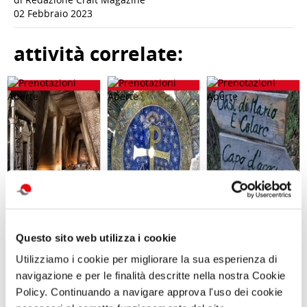
02 Febbraio 2023
attività correlate:
Gita giornaliera
Visita guidata
Giornata in
Questo sito web utilizza i cookie
- Il cimitero
SAN GENNARO
natura con
delle
E NAPOLI:
picnic L’OASI
Utilizziamo i cookie per migliorare la sua esperienza di
Fontanelle e
DUOMO E
NATURALISTICA
Materdei,
BATTISTERO DI
DI MARIO
navigazione e per le finalità descritte nella nostra Cookie
Sabato 26
SAN GIOVANNI
Sabato 12
Policy. Continuando a navigare approva l'uso dei cookie
Settembre
IN FONTE
Settembre 2026
Domenica 13
ore 10:00