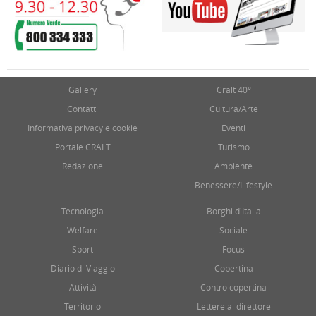
Gallery
Cralt 40°
Contatti
Cultura/Arte
Informativa privacy e cookie
Eventi
Portale CRALT
Turismo
Redazione
Ambiente
Benessere/Lifestyle
Tecnologia
Borghi d'Italia
Welfare
Sociale
Sport
Focus
Diario di Viaggio
Copertina
Attività
Contro copertina
Territorio
Lettere al direttore