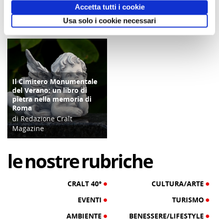
Accetta tutti i cookie
di Redazione Cralt
di Redazione Cralt
Usa solo i cookie necessari
Magazine
Magazine
19/02/16
14/05/21
Il Cimitero Monumentale
ATTIVITÀ
del Verano: un libro di
pietra nella memoria di
Roma
di Redazione Cralt
Magazine
10/12/25
le
nostre
rubriche
CRALT 40°
CULTURA/ARTE
EVENTI
TURISMO
AMBIENTE
BENESSERE/LIFESTYLE