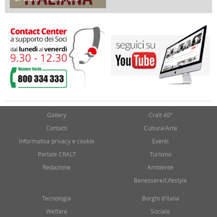
17 Marzo 2018
Gallery
Cralt 40°
Contatti
Cultura/Arte
Informativa privacy e cookie
Eventi
Portale CRALT
Turismo
Redazione
Ambiente
Benessere/Lifestyle
Tecnologia
Borghi d'Italia
Welfare
Sociale