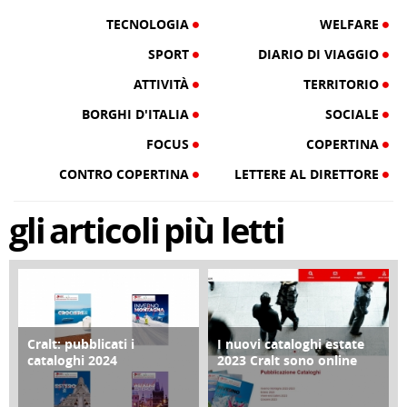
TECNOLOGIA
WELFARE
SPORT
DIARIO DI VIAGGIO
ATTIVITÀ
TERRITORIO
BORGHI D'ITALIA
SOCIALE
FOCUS
COPERTINA
CONTRO COPERTINA
LETTERE AL DIRETTORE
gli
articoli
più letti
Cralt: pubblicati i
I nuovi cataloghi estate
COPERTINA
CONTRO COPERTINA
cataloghi 2024
2023 Cralt sono online