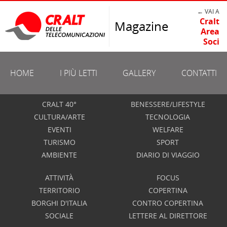
← VAI A
Cralt
Magazine
Area
Soci
HOME
I PIÙ LETTI
GALLERY
CONTATTI
CRALT 40°
BENESSERE/LIFESTYLE
CULTURA/ARTE
TECNOLOGIA
EVENTI
WELFARE
TURISMO
SPORT
AMBIENTE
DIARIO DI VIAGGIO
ATTIVITÀ
FOCUS
TERRITORIO
COPERTINA
BORGHI D'ITALIA
CONTRO COPERTINA
SOCIALE
LETTERE AL DIRETTORE