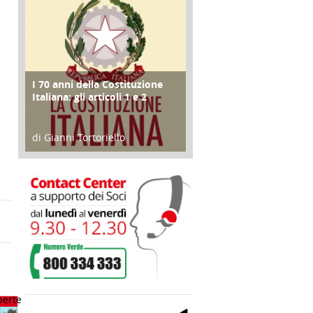
I 70 anni della Costituzione
FOCUS
Italiana: gli articoli 1 e 2
di Gianni Tortoriello
17 Marzo 2018