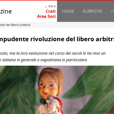
← VAI A
zine
Cralt
HOME
RUBRICHE
I
Area Soci
ne del libero arbitrio
pudente rivoluzione del libero arbitr
secolo, ma la loro evoluzione nel corso dei secoli le ha rese un
e italiana in generale e napoletana in parrticolare