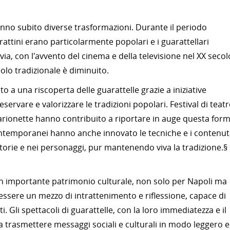
hanno subito diverse trasformazioni. Durante il periodo
attini erano particolarmente popolari e i guarattellari
a, con l'avvento del cinema e della televisione nel XX secol
colo tradizionale è diminuito.
ito a una riscoperta delle guarattelle grazie a iniziative
eservare e valorizzare le tradizioni popolari. Festival di teat
arionette hanno contribuito a riportare in auge questa for
contemporanei hanno anche innovato le tecniche e i contenuti
orie e nei personaggi, pur mantenendo viva la tradizione.§
un importante patrimonio culturale, non solo per Napoli ma
a essere un mezzo di intrattenimento e riflessione, capace di
i. Gli spettacoli di guarattelle, con la loro immediatezza e il
a trasmettere messaggi sociali e culturali in modo leggero e