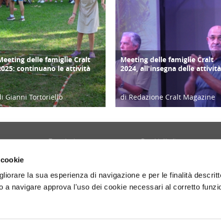
Meeting delle famiglie Cralt
Meeting delle famiglie Cralt
COPERTINA
COPERTINA
2025: continuano le attività
2024, all'insegna delle attività
di Gianni Tortoriello
di Redazione Cralt Magazine
03/09/25
10/09/24
Tecnologia
Borghi d'Italia
Welfare
Sociale
 cookie
Sport
Focus
gliorare la sua esperienza di navigazione e per le finalità descritt
Diario di Viaggio
Copertina
 a navigare approva l'uso dei cookie necessari al corretto funz
Attività
Contro copertina
tyle
Territorio
Lettere al direttore