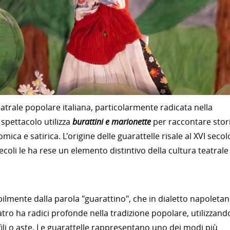
atrale popolare italiana, particolarmente radicata nella
spettacolo utilizza
burattini e marionette
per raccontare stori
a e satirica. L'origine delle guarattelle risale al XVI secol
ecoli le ha rese un elemento distintivo della cultura teatrale
bilmente dalla parola "guarattino", che in dialetto napoleta
eatro ha radici profonde nella tradizione popolare, utilizzand
li o aste. Le guarattelle rappresentano uno dei modi più