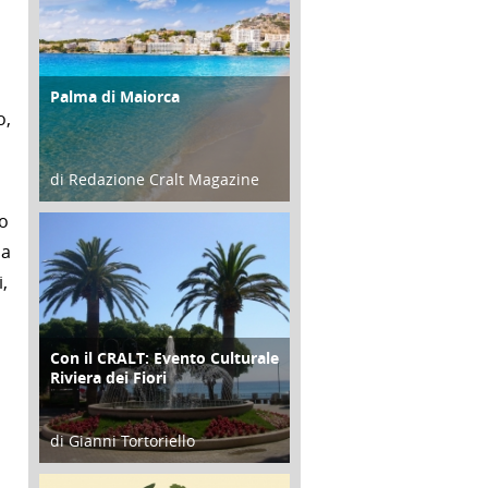
Palma di Maiorca
ATTIVITÀ
o,
di Redazione Cralt Magazine
25 Giugno 2016
ro
ma
,
Con il CRALT: Evento Culturale
ATTIVITÀ
Riviera dei Fiori
di Gianni Tortoriello
16 Febbraio 2018