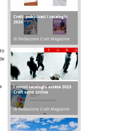
Cralt: pubblicati i cataloghi
COPERTINA
2024
di Redazione Cralt Magazine
21 Novembre 2023
to
nde
a
I nuovi cataloghi estate 2023
CONTRO COPERTINA
Cralt sono online
di Redazione Cralt Magazine
07 Marzo 2023