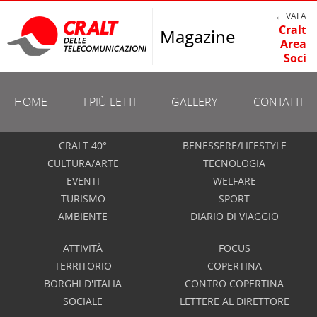
← VAI A
Cralt
Magazine
Area
Soci
HOME
I PIÙ LETTI
GALLERY
CONTATTI
CRALT 40°
BENESSERE/LIFESTYLE
CULTURA/ARTE
TECNOLOGIA
EVENTI
WELFARE
TURISMO
SPORT
AMBIENTE
DIARIO DI VIAGGIO
ATTIVITÀ
FOCUS
TERRITORIO
COPERTINA
BORGHI D'ITALIA
CONTRO COPERTINA
SOCIALE
LETTERE AL DIRETTORE