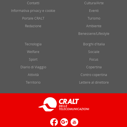
Contatti
Cultura/Arte
Informativa privacy e cookie
Eventi
Portale CRALT
Turismo
Redazione
Ambiente
Benessere/Lifestyle
Tecnologia
Borghi d'Italia
Welfare
Sociale
Sport
Focus
Diario di Viaggio
Copertina
Attività
Contro copertina
Territorio
Lettere al direttore