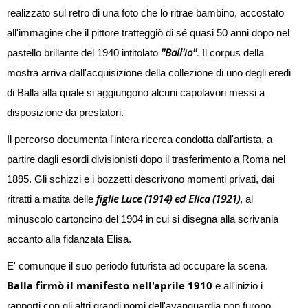
realizzato sul retro di una foto che lo ritrae bambino, accostato
all'immagine che il pittore tratteggiò di sé quasi 50 anni dopo nel
''Ball'io''.
pastello brillante del 1940 intitolato
Il corpus della
mostra arriva dall'acquisizione della collezione di uno degli eredi
di Balla alla quale si aggiungono alcuni capolavori messi a
disposizione da prestatori.
Il percorso documenta l'intera ricerca condotta dall'artista, a
partire dagli esordi divisionisti dopo il trasferimento a Roma nel
1895. Gli schizzi e i bozzetti descrivono momenti privati, dai
figlie Luce (1914) ed Elica (1921)
ritratti a matita delle
, al
minuscolo cartoncino del 1904 in cui si disegna alla scrivania
accanto alla fidanzata Elisa.
E' comunque il suo periodo futurista ad occupare la scena.
Balla firmò il manifesto nell'aprile 1910
e all'inizio i
rapporti con gli altri grandi nomi dell'avanguardia non furono