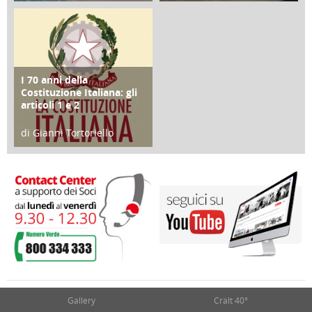
25 Giugno 2016
16 Febbraio 2018
I 70 anni della
FOCUS
Costituzione Italiana: gli
articoli 1 e 2
di Gianni Tortoriello
17 Marzo 2018
Gallery
Cralt 40°