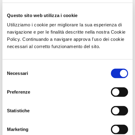
Questo sito web utilizza i cookie
Utilizziamo i cookie per migliorare la sua esperienza di
navigazione e per le finalità descritte nella nostra Cookie
Policy. Continuando a navigare approva l'uso dei cookie
necessari al corretto funzionamento del sito.
Selezione
Visita guidata
ABBONAMENTO
Abbonameni
Necessari
del
VILLA REGINA E
PER LA
Trenitalia
L’ANTIQUARIUM
STAGIONE
consenso
DI BOSCOREALE
2026/2027 AL
Domenica 06
TEATRO TOTO'
Preferenze
Settembre 2026
ore 10:00
Statistiche
Comunicato n. 95
Comunicato n. 100
Comunicato n. 23
Napoli 03, Agosto
Napoli, 06 Agosto
Palermo, 30 Giugno
2026
2026
2026
Marketing