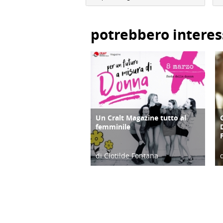
potrebbero interes
Un Cralt Magazine tutto al
COPERTINA
femminile
di Clotilde Fontana
28/02/23