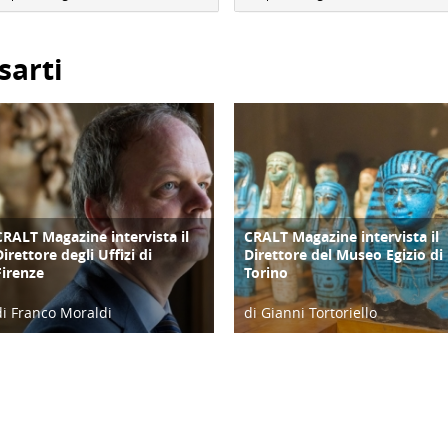
sarti
CRALT Magazine intervista il
CRALT Magazine intervista il
COPERTINA
COPERTINA
Direttore degli Uffizi di
Direttore del Museo Egizio di
Firenze
Torino
di Franco Moraldi
di Gianni Tortoriello
04/06/19
06/04/19