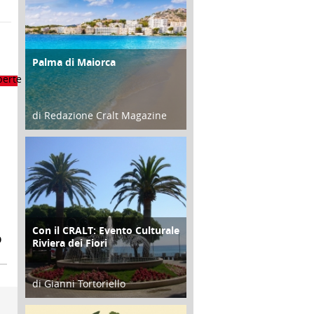
Palma di Maiorca
ATTIVITÀ
di Redazione Cralt Magazine
25 Giugno 2016
Con il CRALT: Evento Culturale
ATTIVITÀ
O
Riviera dei Fiori
di Gianni Tortoriello
16 Febbraio 2018