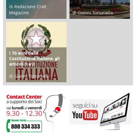
di Redazione Cralt
Magazine
di Gianni Tortoriello
25 Giugno 2016
16 Febbraio 2018
I 70 anni della
FOCUS
Costituzione Italiana: gli
articoli 1 e 2
di Gianni Tortoriello
17 Marzo 2018