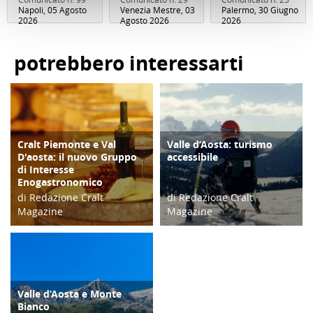
Napoli, 05 Agosto
Venezia Mestre, 03
Palermo, 30 Giugno
2026
Agosto 2026
2026
potrebbero interessarti
Cralt Piemonte e Val
Valle d’Aosta: turismo
ATTIVITÀ
SOCIALE
D'aosta: il nuovo Gruppo
accessibile
di Interesse
Enogastronomico
di Redazione Cralt
di Redazione Cralt
Magazine
Magazine
26/03/19
15/07/17
Valle d’Aosta e Monte
TURISMO
Bianco