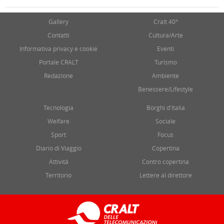
Gallery
Cralt 40°
Contatti
Cultura/Arte
Informativa privacy e cookie
Eventi
Portale CRALT
Turismo
Redazione
Ambiente
Benessere/Lifestyle
Tecnologia
Borghi d'Italia
Welfare
Sociale
Sport
Focus
Diario di Viaggio
Copertina
Attività
Contro copertina
Territorio
Lettere al direttore