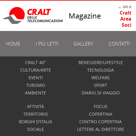
← VAI A
Cralt
Magazine
Area
Soci
HOME
I PIÙ LETTI
GALLERY
CONTATTI
CRALT 40°
BENESSERE/LIFESTYLE
CULTURA/ARTE
TECNOLOGIA
EVENTI
WELFARE
TURISMO
SPORT
AMBIENTE
DIARIO DI VIAGGIO
ATTIVITÀ
FOCUS
TERRITORIO
COPERTINA
BORGHI D'ITALIA
CONTRO COPERTINA
SOCIALE
LETTERE AL DIRETTORE