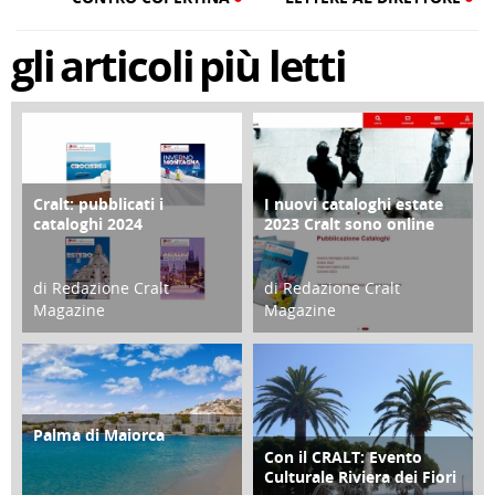
gli
articoli
più letti
Cralt: pubblicati i
I nuovi cataloghi estate
COPERTINA
CONTRO COPERTINA
cataloghi 2024
2023 Cralt sono online
di Redazione Cralt
di Redazione Cralt
Magazine
Magazine
21 Novembre 2023
07 Marzo 2023
Palma di Maiorca
ATTIVITÀ
Con il CRALT: Evento
ATTIVITÀ
Culturale Riviera dei Fiori