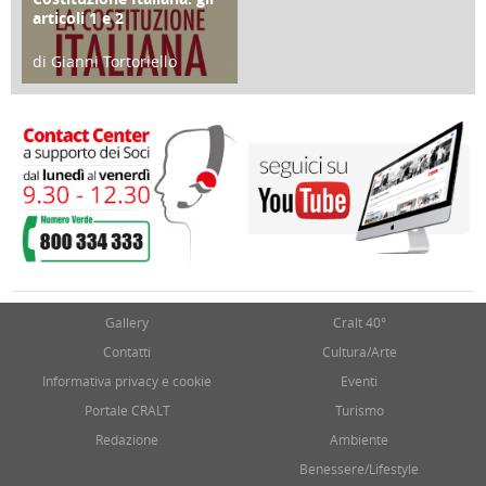
articoli 1 e 2
di Gianni Tortoriello
17 Marzo 2018
Gallery
Cralt 40°
Contatti
Cultura/Arte
Informativa privacy e cookie
Eventi
Portale CRALT
Turismo
Redazione
Ambiente
Benessere/Lifestyle