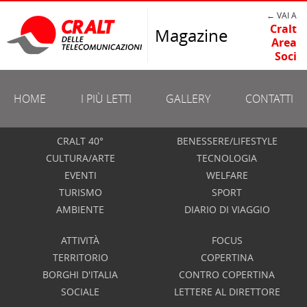
← VAI A
Cralt
Magazine
Area
Soci
HOME
I PIÙ LETTI
GALLERY
CONTATTI
CRALT 40°
BENESSERE/LIFESTYLE
CULTURA/ARTE
TECNOLOGIA
EVENTI
WELFARE
TURISMO
SPORT
AMBIENTE
DIARIO DI VIAGGIO
ATTIVITÀ
FOCUS
TERRITORIO
COPERTINA
BORGHI D'ITALIA
CONTRO COPERTINA
SOCIALE
LETTERE AL DIRETTORE