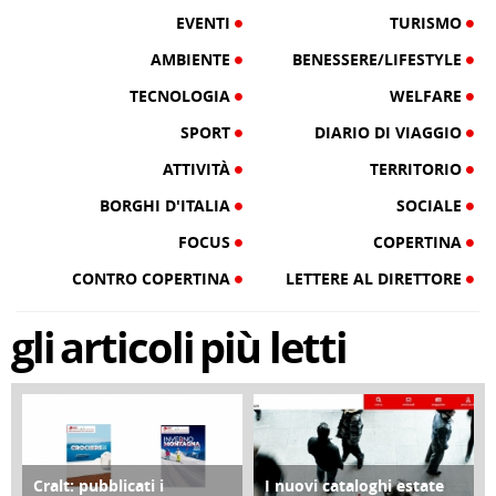
EVENTI
TURISMO
AMBIENTE
BENESSERE/LIFESTYLE
TECNOLOGIA
WELFARE
SPORT
DIARIO DI VIAGGIO
ATTIVITÀ
TERRITORIO
BORGHI D'ITALIA
SOCIALE
FOCUS
COPERTINA
CONTRO COPERTINA
LETTERE AL DIRETTORE
gli
articoli
più letti
Cralt: pubblicati i
I nuovi cataloghi estate
COPERTINA
CONTRO COPERTINA