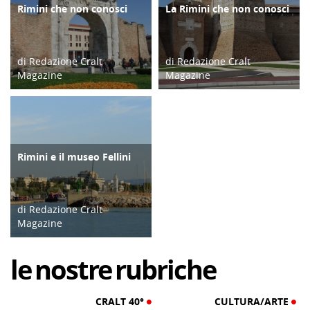
Rimini che non conosci
La Rimini che non conosci
ATTIVITÀ
TERRITORIO
di Redazione Cralt
di Redazione Cralt
Magazine
Magazine
26/03/18
20/03/19
Rimini e il museo Fellini
ATTIVITÀ
di Redazione Cralt
Magazine
07/03/25
le
nostre
rubriche
CRALT 40°
CULTURA/ARTE