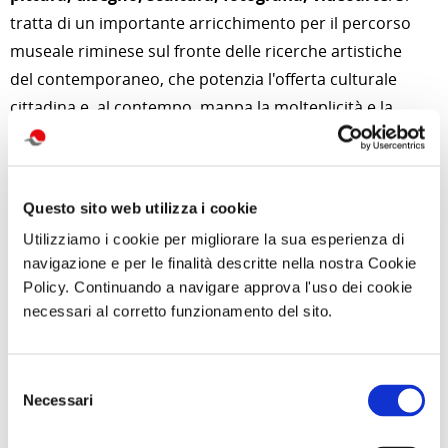
tratta di un importante arricchimento per il percorso
museale riminese sul fronte delle ricerche artistiche
del contemporaneo, che potenzia l'offerta culturale
cittadina e, al contempo, mappa la molteplicità e la
varietà dei fenomeni artistici attuali, considerando che
la maggioranza dei “premi acquisto” della Regione
sono stati riservati ad artisti under 40.
Questo sito web utilizza i cookie
L’ordinamento che i curatori hanno proposto è un
Utilizziamo i cookie per migliorare la sua esperienza di
insieme di linguaggi e tecniche che va dai media fisici
navigazione e per le finalità descritte nella nostra Cookie
alla postmedialità, tracciando le evoluzioni e le
Policy. Continuando a navigare approva l'uso dei cookie
trasformazioni espressive dell’arte che, nel secondo
necessari al corretto funzionamento del sito.
millennio, si manifestano nella loro eterogeneità
creativa. L’esposizione è quindi fruibile nella sua
Selezione
complessità o attraverso tre percorsi che, come linee
Necessari
del
di una metropolitana che s’intersecano e si scambiano,
consenso