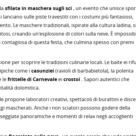
 la
sfilata in maschera sugli sci
, un evento che unisce spor
si lanciano sulle piste travestiti con i costumi più fantasiosi,
o. Le maschere tradizionali, ispirate alla cultura ladina, s
osi, creando un'esplosione di colori sulla neve. È impossibi
ia contagiosa di questa festa, che culmina spesso con premi
one per scoprire le tradizioni culinarie locali. Le baite ei rif
 tipiche come i
casunziei
(ravioli di barbabietola), la polenta
e le
frittelle di Carnevale
ei
crostoi
. Sapori autentici che
italità dolomitica.
ade propone laboratori creativi, spettacoli di burattini e disc
ggi mascherati. Anche i non sciatori possono godere della
asseggiate panoramiche e momenti di relax negli accoglienti