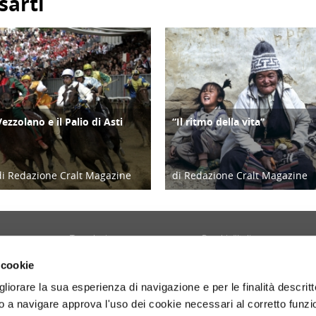
sarti
Vezzolano e il Palio di Asti
“Il ritmo della vita”
ATTIVITÀ
CULTURA/ARTE
di Redazione Cralt Magazine
di Redazione Cralt Magazine
05/08/26
03/08/26
Tecnologia
Borghi d'Italia
Welfare
Sociale
 cookie
Sport
Focus
gliorare la sua esperienza di navigazione e per le finalità descritt
Diario di Viaggio
Copertina
 a navigare approva l'uso dei cookie necessari al corretto funz
Attività
Contro copertina