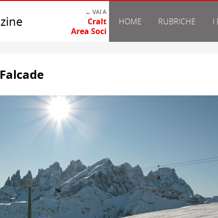
← VAI A
zine
Cralt
HOME
RUBRICHE
I
Area Soci
 Falcade