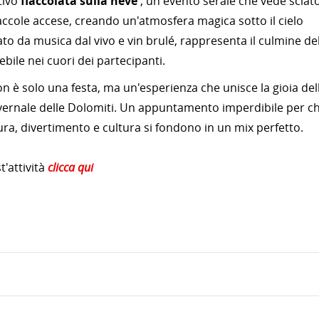
tivo
fiaccolata sulla neve
, un evento serale che vede sciato
iaccole accese, creando un'atmosfera magica sotto il cielo
o da musica dal vivo e vin brulé, rappresenta il culmine del
ebile nei cuori dei partecipanti.
n è solo una festa, ma un'esperienza che unisce la gioia del
nvernale delle Dolomiti. Un appuntamento imperdibile per ch
ra, divertimento e cultura si fondono in un mix perfetto.
'attività
clicca qui