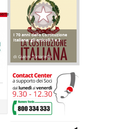
I 70 anni della Costituzione
FOCUS
Italiana: gli articoli 1 e 2
di Gianni Tortoriello
17 Marzo 2018