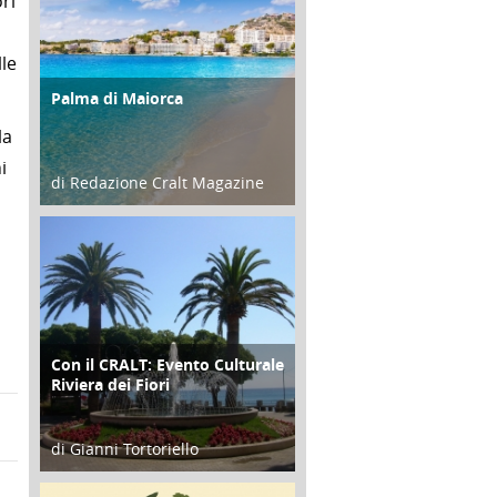
ri
le
Palma di Maiorca
ATTIVITÀ
la
i
di Redazione Cralt Magazine
25 Giugno 2016
Con il CRALT: Evento Culturale
ATTIVITÀ
Riviera dei Fiori
di Gianni Tortoriello
16 Febbraio 2018