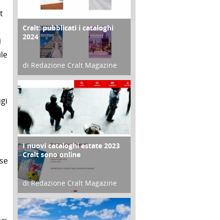
t
Cralt: pubblicati i cataloghi
COPERTINA
2024
i
le
di Redazione Cralt Magazine
21 Novembre 2023
ugi
I nuovi cataloghi estate 2023
CONTRO COPERTINA
Cralt sono online
ese
di Redazione Cralt Magazine
07 Marzo 2023