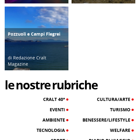
14/01/22
15/08/25
Pozzuoli e Campi Flegrei
ATTIVITÀ
di Redazione Cralt
Magazine
18/09/23
le
nostre
rubriche
CRALT 40°
CULTURA/ARTE
EVENTI
TURISMO
AMBIENTE
BENESSERE/LIFESTYLE
TECNOLOGIA
WELFARE