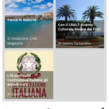
Palma di Maiorca
ATTIVITÀ
Con il CRALT: Evento
ATTIVITÀ
Culturale Riviera dei Fiori
di Redazione Cralt
Magazine
di Gianni Tortoriello
25 Giugno 2016
16 Febbraio 2018
I 70 anni della
FOCUS
Costituzione Italiana: gli
articoli 1 e 2
di Gianni Tortoriello
17 Marzo 2018