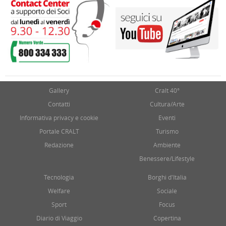
Gallery
Cralt 40°
Contatti
Cultura/Arte
Informativa privacy e cookie
Eventi
Portale CRALT
Turismo
Redazione
Ambiente
Benessere/Lifestyle
Tecnologia
Borghi d'Italia
Welfare
Sociale
Sport
Focus
Diario di Viaggio
Copertina