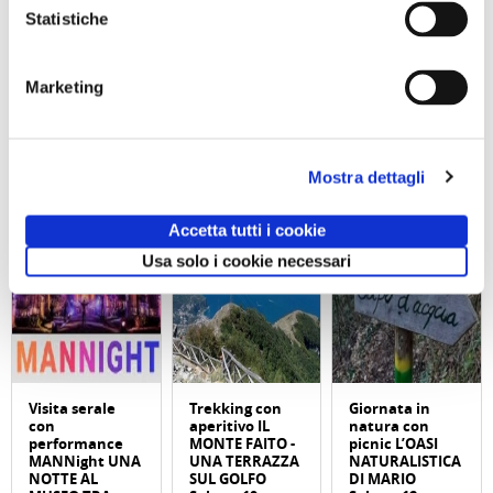
Statistiche
di Redazione Cralt Magazine
11 Ottobre 2016
Marketing
attività correlate:
Mostra dettagli
Accetta tutti i cookie
Usa solo i cookie necessari
Visita serale
Trekking con
Giornata in
con
aperitivo IL
natura con
performance
MONTE FAITO -
picnic L’OASI
MANNight UNA
UNA TERRAZZA
NATURALISTICA
NOTTE AL
SUL GOLFO
DI MARIO