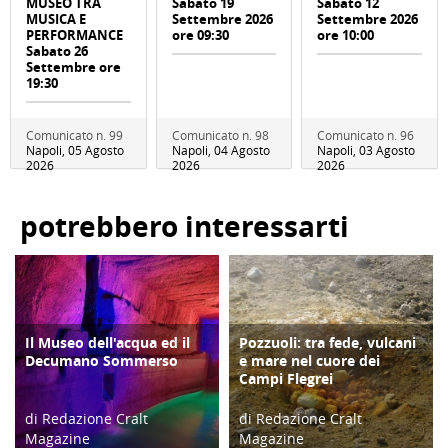
MUSEO TRA
Sabato 19
Sabato 12
MUSICA E
Settembre 2026
Settembre 2026
PERFORMANCE
ore 09:30
ore 10:00
Sabato 26
Settembre ore
19:30
Comunicato n. 99
Comunicato n. 98
Comunicato n. 96
Napoli, 05 Agosto
Napoli, 04 Agosto
Napoli, 03 Agosto
2026
2026
2026
potrebbero interessarti
Il Museo dell'acqua ed il
Pozzuoli: tra fede, vulcani
ATTIVITÀ
ATTIVITÀ
Decumano Sommerso
e mare nel cuore dei
Campi Flegrei
di Redazione Cralt
di Redazione Cralt
Magazine
Magazine