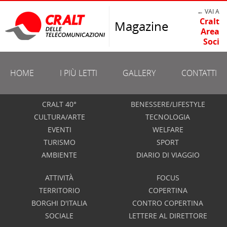
← VAI A
Cralt
Magazine
Area
Soci
HOME
I PIÙ LETTI
GALLERY
CONTATTI
CRALT 40°
BENESSERE/LIFESTYLE
CULTURA/ARTE
TECNOLOGIA
EVENTI
WELFARE
TURISMO
SPORT
AMBIENTE
DIARIO DI VIAGGIO
ATTIVITÀ
FOCUS
TERRITORIO
COPERTINA
BORGHI D'ITALIA
CONTRO COPERTINA
SOCIALE
LETTERE AL DIRETTORE