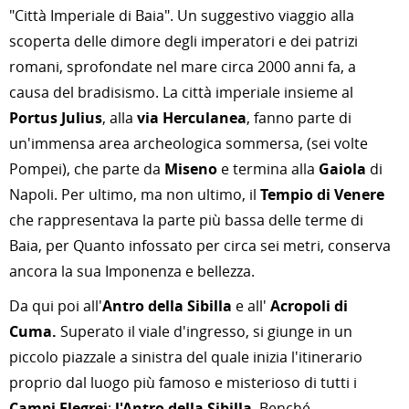
"Città Imperiale di Baia". Un suggestivo viaggio alla
scoperta delle dimore degli imperatori e dei patrizi
romani, sprofondate nel mare circa 2000 anni fa, a
causa del bradisismo. La città imperiale insieme al
Portus Julius
, alla
via Herculanea
, fanno parte di
un'immensa area archeologica sommersa, (sei volte
Pompei), che parte da
Miseno
e termina alla
Gaiola
di
Napoli. Per ultimo, ma non ultimo, il
Tempio di Venere
che rappresentava la parte più bassa delle terme di
Baia, per Quanto infossato per circa sei metri, conserva
ancora la sua Imponenza e bellezza.
Da qui poi all'
Antro della Sibilla
e all'
Acropoli di
Cuma.
Superato il viale d'ingresso, si giunge in un
piccolo piazzale a sinistra del quale inizia l'itinerario
proprio dal luogo più famoso e misterioso di tutti i
Campi Flegrei
:
l'Antro della Sibilla
. Benché