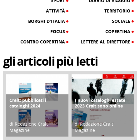
SPORT
DIARIO DI VIAGGIO
ATTIVITÀ
TERRITORIO
BORGHI D'ITALIA
SOCIALE
FOCUS
COPERTINA
CONTRO COPERTINA
LETTERE AL DIRETTORE
gli
articoli
più letti
Cralt: pubblicati i
I nuovi cataloghi estate
COPERTINA
CONTRO COPERTINA
cataloghi 2024
2023 Cralt sono online
di Redazione Cralt
di Redazione Cralt
Magazine
Magazine
21 Novembre 2023
07 Marzo 2023