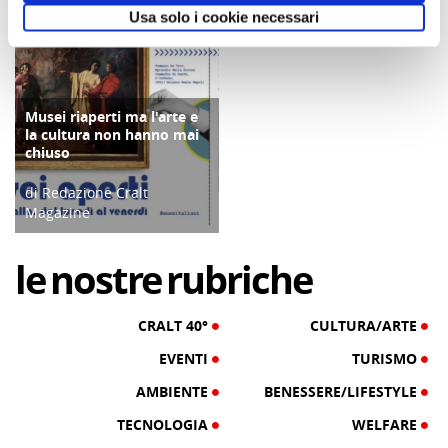
Usa solo i cookie necessari
31/12/19
29/12/23
Musei riaperti ma l'arte e
CULTURA/ARTE
la cultura non hanno mai
chiuso
di Redazione Cralt
Magazine
08/02/21
le
nostre
rubriche
CRALT 40°
CULTURA/ARTE
EVENTI
TURISMO
AMBIENTE
BENESSERE/LIFESTYLE
TECNOLOGIA
WELFARE