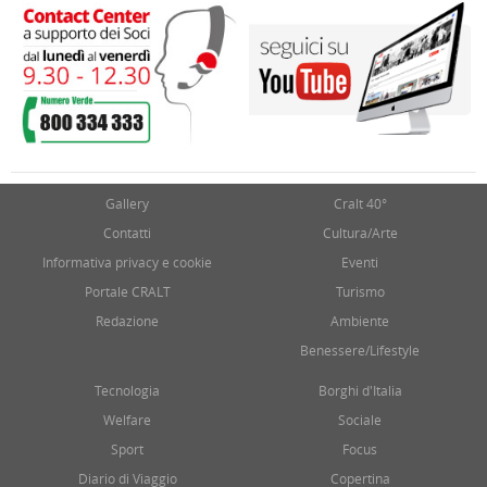
Gallery
Cralt 40°
Contatti
Cultura/Arte
Informativa privacy e cookie
Eventi
Portale CRALT
Turismo
Redazione
Ambiente
Benessere/Lifestyle
Tecnologia
Borghi d'Italia
Welfare
Sociale
Sport
Focus
Diario di Viaggio
Copertina