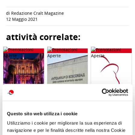
di Redazione Cralt Magazine
12 Maggio 2021
attività correlate:
Questo sito web utilizza i cookie
Visita serale
Visita guidata
ABBONAMENTO
con
VILLA REGINA E
PER LA
Utilizziamo i cookie per migliorare la sua esperienza di
performance
L’ANTIQUARIUM
STAGIONE
MANNight UNA
DI BOSCOREALE
2026/2027 AL
navigazione e per le finalità descritte nella nostra Cookie
NOTTE AL
Domenica 06
TEATRO TOTO'