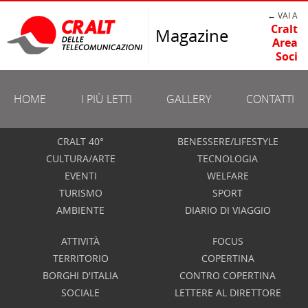
← VAI A
Cralt
Magazine
Area
Soci
HOME
I PIÙ LETTI
GALLERY
CONTATTI
CRALT 40°
BENESSERE/LIFESTYLE
CULTURA/ARTE
TECNOLOGIA
EVENTI
WELFARE
TURISMO
SPORT
AMBIENTE
DIARIO DI VIAGGIO
ATTIVITÀ
FOCUS
TERRITORIO
COPERTINA
BORGHI D'ITALIA
CONTRO COPERTINA
SOCIALE
LETTERE AL DIRETTORE