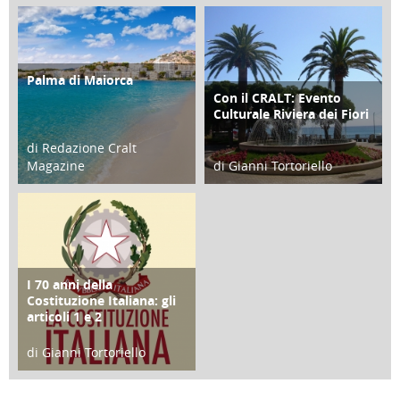
21 Novembre 2023
07 Marzo 2023
Palma di Maiorca
ATTIVITÀ
Con il CRALT: Evento
ATTIVITÀ
Culturale Riviera dei Fiori
di Redazione Cralt
Magazine
di Gianni Tortoriello
25 Giugno 2016
16 Febbraio 2018
I 70 anni della
FOCUS
Costituzione Italiana: gli
articoli 1 e 2
di Gianni Tortoriello
17 Marzo 2018