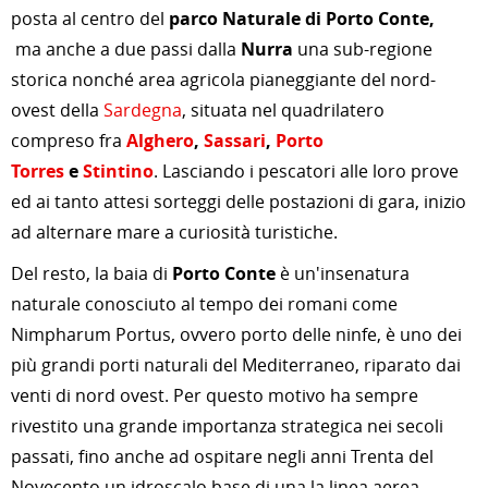
posta al centro del
parco Naturale di Porto Conte,
ma anche a due passi dalla
Nurra
una sub-regione
storica nonché area agricola pianeggiante del nord-
ovest della
Sardegna
, situata nel quadrilatero
compreso fra
Alghero
,
Sassari
,
Porto
Torres
e
Stintino
. Lasciando i pescatori alle loro prove
ed ai tanto attesi sorteggi delle postazioni di gara, inizio
ad alternare mare a curiosità turistiche.
Del resto, la baia di
Porto Conte
è un'insenatura
naturale conosciuto al tempo dei romani come
Nimpharum Portus, ovvero porto delle ninfe, è uno dei
più grandi porti naturali del Mediterraneo, riparato dai
venti di nord ovest. Per questo motivo ha sempre
rivestito una grande importanza strategica nei secoli
passati, fino anche ad ospitare negli anni Trenta del
Novecento un idroscalo base di una la linea aerea