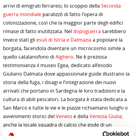
arrivi di emigrati ferraresi, lo scoppio della
Seconda
guerra mondiale
paralizzò di fatto l'opera di
colonizzazione, così che la maggior parte degli edifici
rimase di fatto inutilizzata. Nel
dopoguerra
sarebbero
invece stati gli
esuli di Istria e Dalmazia
a popolare la
borgata, facendola diventare un microcosmo simile a
quello catalanofono di
Alghero
. Ne è preziosa
testimonianza il museo Egea, dedicato all’esodo
Giuliano Dalmata dove appassionate guide illustrano la
storia della fuga, i disagi e l’integrazione dei nuovi
arrivati che portano in Sardegna le loro tradizioni e la
cultura di abili pescatori. La borgata è stata dedicata a
San Marco e tutte le vie e le piazze richiamano luoghi o
avvenimenti storici del
Veneto
e della
Venezia Giulia
;
anche la locale squadra di calcio che gode di un
periodo di gloria negli anni 60, ha come simbolo il