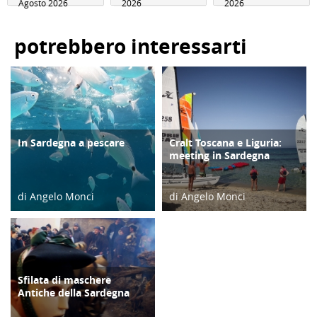
Agosto 2026
2026
2026
potrebbero interessarti
In Sardegna a pescare
Cralt Toscana e Liguria:
ATTIVITÀ
DIARIO DI VIAGGIO
meeting in Sardegna
di Angelo Monci
di Angelo Monci
30/09/23
21/07/18
Sfilata di maschere
TERRITORIO
Antiche della Sardegna