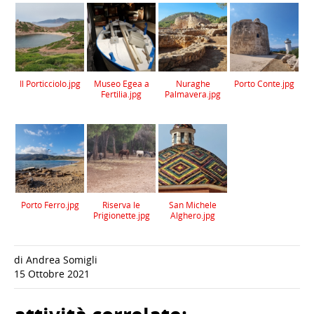
Il Porticciolo.jpg
Museo Egea a
Nuraghe
Porto Conte.jpg
Fertilia.jpg
Palmavera.jpg
Porto Ferro.jpg
Riserva le
San Michele
Prigionette.jpg
Alghero.jpg
di Andrea Somigli
15 Ottobre 2021