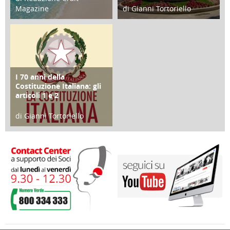
Magazine
di Gianni Tortoriello
25 Giugno 2016
16 Febbraio 2018
I 70 anni della
FOCUS
Costituzione Italiana: gli
articoli 1 e 2
di Gianni Tortoriello
17 Marzo 2018