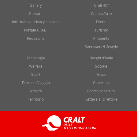
Gallery
Cralt 40°
Contatti
Cultura/Arte
Informativa privacy e cookie
Eventi
Portale CRALT
Turismo
Redazione
Ambiente
Benessere/Lifestyle
Tecnologia
Borghi d'Italia
Welfare
Sociale
Sport
Focus
Diario di Viaggio
Copertina
Attività
Contro copertina
Territorio
Lettere al direttore