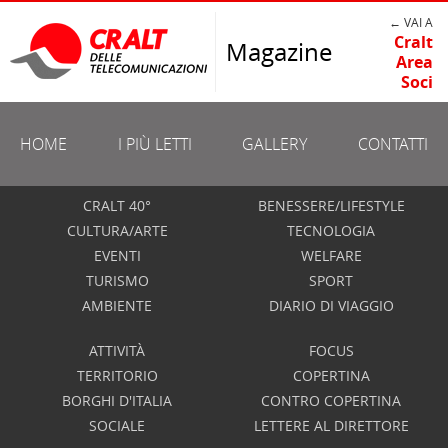
← VAI A
Cralt
Magazine
Area
Soci
HOME
I PIÙ LETTI
GALLERY
CONTATTI
CRALT 40°
BENESSERE/LIFESTYLE
CULTURA/ARTE
TECNOLOGIA
EVENTI
WELFARE
TURISMO
SPORT
AMBIENTE
DIARIO DI VIAGGIO
ATTIVITÀ
FOCUS
TERRITORIO
COPERTINA
BORGHI D'ITALIA
CONTRO COPERTINA
SOCIALE
LETTERE AL DIRETTORE