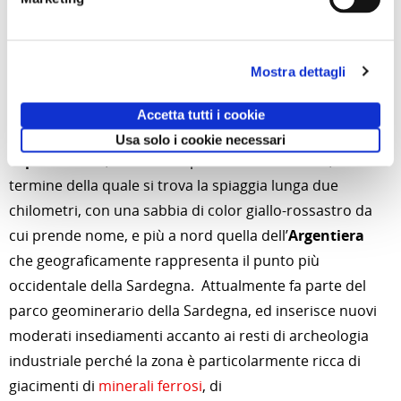
soprattutto apportati da
Alghero
,
Stintino
e
Porto
Torres
.
Senza allontanare più di tanto il raggio dalla base
Mostra dettagli
residenziale, sono assolutamente da vedere la baia del
Porticciolo,
insenatura rivolta a sud ovest oasi di
Accetta tutti i cookie
tranquillità (considerate che è settembre)
;
la spiaggia
Usa solo i cookie necessari
di
porto Ferro
, insenatura profonda nella costa, al
termine della quale si trova la spiaggia lunga due
chilometri, con una sabbia di color giallo-rossastro da
cui prende nome, e più a nord quella dell’
Argentiera
che geograficamente rappresenta il punto più
occidentale della Sardegna. Attualmente fa parte del
parco geominerario della Sardegna, ed inserisce nuovi
moderati insediamenti accanto ai resti di archeologia
industriale perché la zona è particolarmente ricca di
giacimenti di
minerali ferrosi
, di