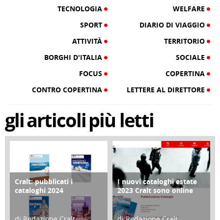
TECNOLOGIA
WELFARE
SPORT
DIARIO DI VIAGGIO
ATTIVITÀ
TERRITORIO
BORGHI D'ITALIA
SOCIALE
FOCUS
COPERTINA
CONTRO COPERTINA
LETTERE AL DIRETTORE
gli
articoli
più letti
Cralt: pubblicati i
I nuovi cataloghi estate
COPERTINA
CONTRO COPERTINA
cataloghi 2024
2023 Cralt sono online
di Redazione Cralt
di Redazione Cralt