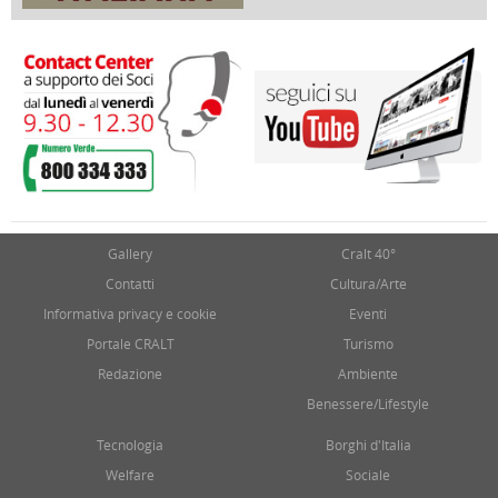
17 Marzo 2018
Gallery
Cralt 40°
Contatti
Cultura/Arte
Informativa privacy e cookie
Eventi
Portale CRALT
Turismo
Redazione
Ambiente
Benessere/Lifestyle
Tecnologia
Borghi d'Italia
Welfare
Sociale