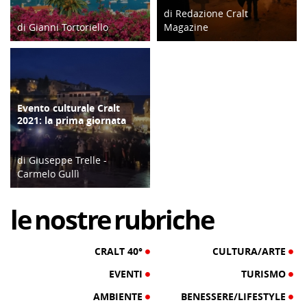
di Redazione Cralt
di Gianni Tortoriello
Magazine
24/04/18
21/09/17
Evento culturale Cralt
COPERTINA
2021: la prima giornata
di Giuseppe Trelle -
Carmelo Gullì
10/12/21
le
nostre
rubriche
CRALT 40°
CULTURA/ARTE
EVENTI
TURISMO
AMBIENTE
BENESSERE/LIFESTYLE