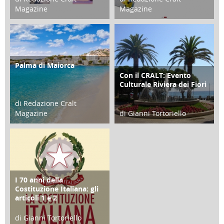
Magazine
Magazine
21 Novembre 2023
07 Marzo 2023
Palma di Maiorca
ATTIVITÀ
Con il CRALT: Evento
ATTIVITÀ
Culturale Riviera dei Fiori
di Redazione Cralt
Magazine
di Gianni Tortoriello
25 Giugno 2016
16 Febbraio 2018
I 70 anni della
FOCUS
Costituzione Italiana: gli
articoli 1 e 2
di Gianni Tortoriello