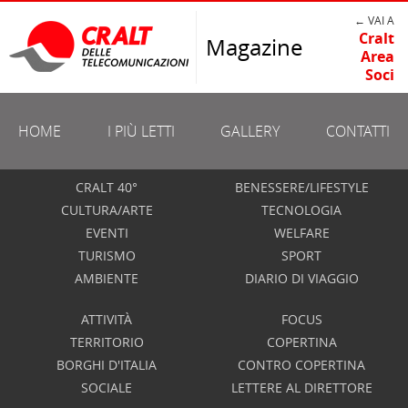
← VAI A
Cralt
Magazine
Area
Soci
HOME
I PIÙ LETTI
GALLERY
CONTATTI
CRALT 40°
BENESSERE/LIFESTYLE
CULTURA/ARTE
TECNOLOGIA
EVENTI
WELFARE
TURISMO
SPORT
AMBIENTE
DIARIO DI VIAGGIO
ATTIVITÀ
FOCUS
TERRITORIO
COPERTINA
BORGHI D'ITALIA
CONTRO COPERTINA
SOCIALE
LETTERE AL DIRETTORE