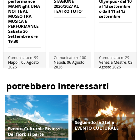
performance
STAGIONE
Olympus - dal 10
MANNight UNA
2026/2027 AL
al 13 settembre
NOTTE AL
TEATRO TOTO'
o dall 11 al 13
MUSEO TRA
settembre
MUSICA E
PERFORMANCE
Sabato 26
Settembre ore
19:30
Comunicato n. 99
Comunicato n. 100
Comunicato n. 29
Napoli, 05 Agosto
Napoli, 06 Agosto
Venezia Mestre, 03
2026
2026
Agosto 2026
potrebbero interessarti
Seguendo la Stella
ATTIVITÀ
EVENTO CULTURALE
Evento Culturale Riviera
EVENTI
Dei fiori: si parte