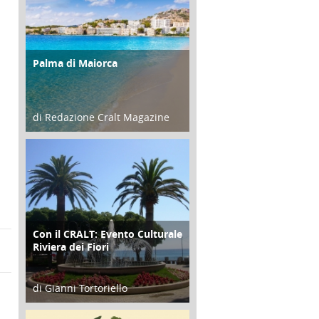
Palma di Maiorca
ATTIVITÀ
di Redazione Cralt Magazine
25 Giugno 2016
Con il CRALT: Evento Culturale
ATTIVITÀ
Riviera dei Fiori
di Gianni Tortoriello
16 Febbraio 2018