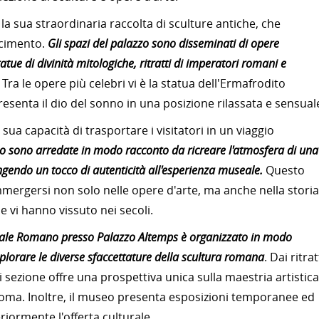
a sua straordinaria raccolta di sculture antiche, che
scimento.
Gli spazi del palazzo sono disseminati di opere
tue di divinità mitologiche, ritratti di imperatori romani e
Tra le opere più celebri vi è la statua dell'Ermafrodito
senta il dio del sonno in una posizione rilassata e sensual
sua capacità di trasportare i visitatori in un viaggio
zo sono arredate in modo racconto da ricreare l'atmosfera di una
gendo un tocco di autenticità all'esperienza museale.
Questo
immergersi non solo nelle opere d'arte, ma anche nella storia
e vi hanno vissuto nei secoli.
onale Romano presso Palazzo Altemps è organizzato in modo
splorare le diverse sfaccettature della scultura romana
. Dai ritrat
i sezione offre una prospettiva unica sulla maestria artistica
a Roma. Inoltre, il museo presenta esposizioni temporanee ed
riormente l'offerta culturale.