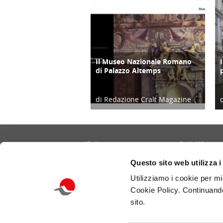
Il Museo Nazionale Romano
ATTIVITÀ
di Palazzo Altemps
di Redazione Cralt Magazine
20/01/22
Gallery
Cralt 40°
Contatti
Cultura/Arte
Questo sito web utilizza i
Informativa privacy e cookie
Eventi
Utilizziamo i cookie per mi
Portale CRALT
Turismo
Cookie Policy. Continuando
Redazione
Ambiente
sito.
Benessere/Lifes