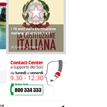
I 70 anni della Costituzione
FOCUS
Italiana: gli articoli 1 e 2
di Gianni Tortoriello
17 Marzo 2018