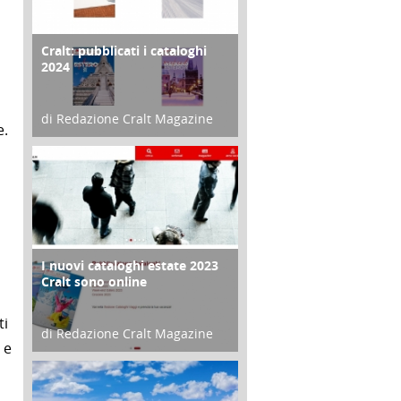
Cralt: pubblicati i cataloghi
COPERTINA
2024
di Redazione Cralt Magazine
e.
21 Novembre 2023
I nuovi cataloghi estate 2023
CONTRO COPERTINA
Cralt sono online
ti
di Redazione Cralt Magazine
 e
07 Marzo 2023