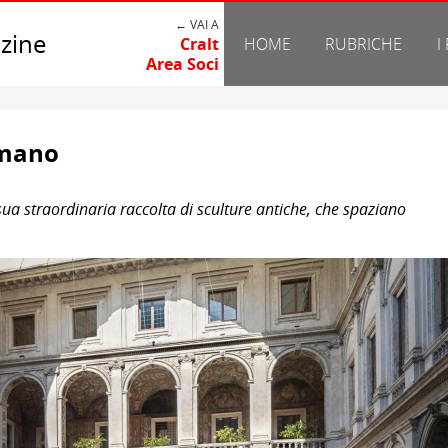
← VAI A
zine
Cralt
HOME
RUBRICHE
I
Area Soci
omano
ua straordinaria raccolta di sculture antiche, che spaziano