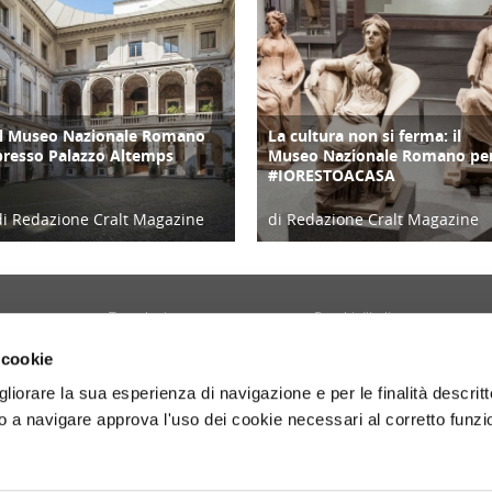
Il Museo Nazionale Romano
La cultura non si ferma: il
ATTIVITÀ
CULTURA/ARTE
presso Palazzo Altemps
Museo Nazionale Romano pe
#IORESTOACASA
di Redazione Cralt Magazine
di Redazione Cralt Magazine
26/11/22
31/03/20
Tecnologia
Borghi d'Italia
Welfare
Sociale
 cookie
Sport
Focus
gliorare la sua esperienza di navigazione e per le finalità descritt
Diario di Viaggio
Copertina
 a navigare approva l'uso dei cookie necessari al corretto funz
Attività
Contro copertina
tyle
Territorio
Lettere al direttore