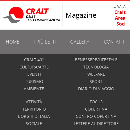
← VAI A
Cralt
Magazine
Area
Soci
HOME
I PIÙ LETTI
GALLERY
CONTATTI
CRALT 40°
BENESSERE/LIFESTYLE
CULTURA/ARTE
TECNOLOGIA
EVENTI
WELFARE
TURISMO
SPORT
AMBIENTE
DIARIO DI VIAGGIO
ATTIVITÀ
FOCUS
TERRITORIO
COPERTINA
BORGHI D'ITALIA
CONTRO COPERTINA
SOCIALE
LETTERE AL DIRETTORE