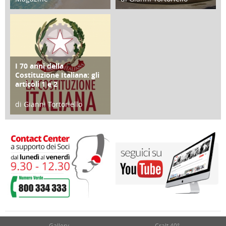
25 Giugno 2016
16 Febbraio 2018
I 70 anni della
FOCUS
Costituzione Italiana: gli
articoli 1 e 2
di Gianni Tortoriello
17 Marzo 2018
Gallery
Cralt 40°