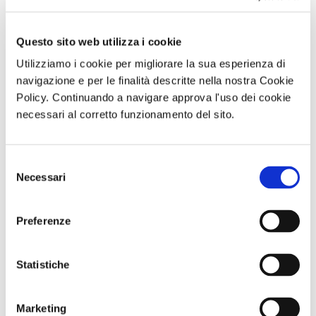
Questo sito web utilizza i cookie
Utilizziamo i cookie per migliorare la sua esperienza di
navigazione e per le finalità descritte nella nostra Cookie
Policy. Continuando a navigare approva l'uso dei cookie
necessari al corretto funzionamento del sito.
Visita guidata
Visita serale
Visita guidata
VILLA REGINA E
con
SAN GENNARO
L’ANTIQUARIUM
performance
E NAPOLI:
Selezione
DI BOSCOREALE
MANNight UNA
DUOMO E
Necessari
Domenica 06
NOTTE AL
BATTISTERO DI
del
Settembre 2026
MUSEO TRA
SAN GIOVANNI
consenso
ore 10:00
MUSICA E
IN FONTE
PERFORMANCE
Domenica 13
Preferenze
Sabato 26
Settembre 2026
Settembre ore
ore 10:30
19:30
Statistiche
Comunicato n. 95
Comunicato n. 99
Comunicato n. 97
Napoli 03, Agosto
Napoli, 05 Agosto
Napoli, 04 Agosto
2026
2026
2026
Marketing