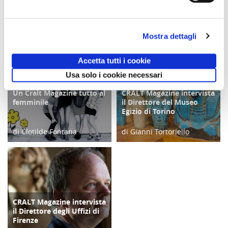
potrebbero interessarti
Mostra dettagli
Accetta tutti i cookie
Usa solo i cookie necessari
Un Cralt Magazine tutto al
CRALT Magazine intervista
COPERTINA
COPERTINA
femminile
il Direttore del Museo
Egizio di Torino
di Clotilde Fontana
di Gianni Tortoriello
28/02/23
06/04/19
CRALT Magazine intervista
COPERTINA
il Direttore degli Uffizi di
Firenze