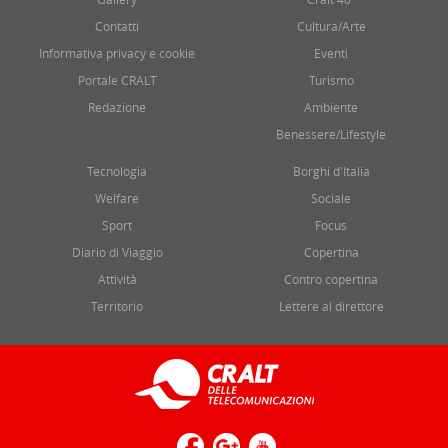
Contatti
Cultura/Arte
Informativa privacy e cookie
Eventi
Portale CRALT
Turismo
Redazione
Ambiente
Benessere/Lifestyle
Tecnologia
Borghi d'Italia
Welfare
Sociale
Sport
Focus
Diario di Viaggio
Copertina
Attività
Contro copertina
Territorio
Lettere al direttore