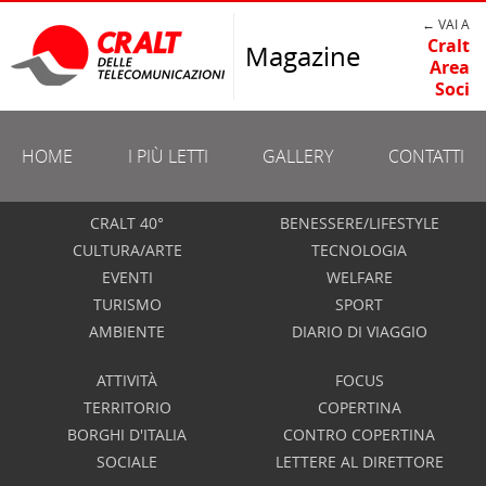
← VAI A
Cralt
Magazine
Area
Soci
HOME
I PIÙ LETTI
GALLERY
CONTATTI
CRALT 40°
BENESSERE/LIFESTYLE
CULTURA/ARTE
TECNOLOGIA
EVENTI
WELFARE
TURISMO
SPORT
AMBIENTE
DIARIO DI VIAGGIO
ATTIVITÀ
FOCUS
TERRITORIO
COPERTINA
BORGHI D'ITALIA
CONTRO COPERTINA
SOCIALE
LETTERE AL DIRETTORE