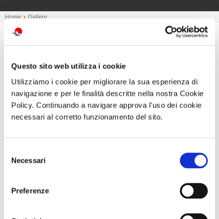
Home
Gallery
Tour della Sicila
Questo sito web utilizza i cookie
Eccovi alcune foto del nostro tour della Sicilia inviateci
Utilizziamo i cookie per migliorare la sua esperienza di
dai nostri soci.
navigazione e per le finalità descritte nella nostra Cookie
Policy. Continuando a navigare approva l'uso dei cookie
necessari al corretto funzionamento del sito.
Selezione
Necessari
del
consenso
Preferenze