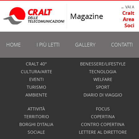
← VAI A
Cralt
Magazine
Area
Soci
HOME
I PIÙ LETTI
GALLERY
CONTATTI
CRALT 40°
BENESSERE/LIFESTYLE
CULTURA/ARTE
TECNOLOGIA
EVENTI
WELFARE
TURISMO
SPORT
AMBIENTE
DIARIO DI VIAGGIO
ATTIVITÀ
FOCUS
TERRITORIO
COPERTINA
BORGHI D'ITALIA
CONTRO COPERTINA
SOCIALE
LETTERE AL DIRETTORE