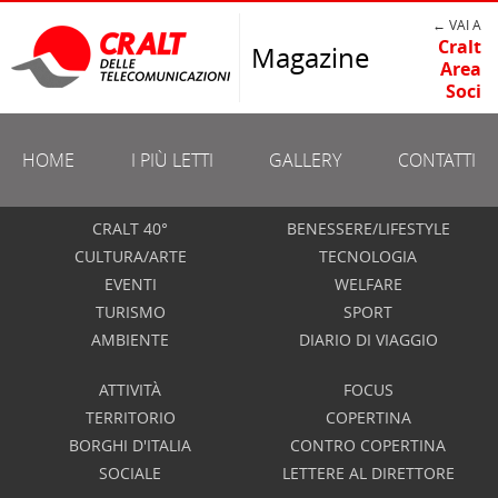
← VAI A
Cralt
Magazine
Area
Soci
HOME
I PIÙ LETTI
GALLERY
CONTATTI
CRALT 40°
BENESSERE/LIFESTYLE
CULTURA/ARTE
TECNOLOGIA
EVENTI
WELFARE
TURISMO
SPORT
AMBIENTE
DIARIO DI VIAGGIO
ATTIVITÀ
FOCUS
TERRITORIO
COPERTINA
BORGHI D'ITALIA
CONTRO COPERTINA
SOCIALE
LETTERE AL DIRETTORE