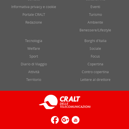
Informativa privacy e cookie
Eventi
Portale CRALT
Turismo
Redazione
Ambiente
Benessere/Lifestyle
Tecnologia
Borghi d'Italia
Welfare
Sociale
Sport
Focus
Diario di Viaggio
Copertina
Attività
Contro copertina
Territorio
Lettere al direttore