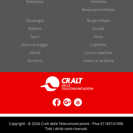
Redazione
Ambiente
Benessere/Lifestyle
Tecnologia
Borghi d'Italia
Welfare
Sociale
Sport
Focus
Diario di Viaggio
Copertina
Attività
Contro copertina
Territorio
Lettere al direttore
Copyright - © 2026 Cralt delle Telecomunicazioni - P.Iva 01160141006.
Tutti i diritti sono riservati.