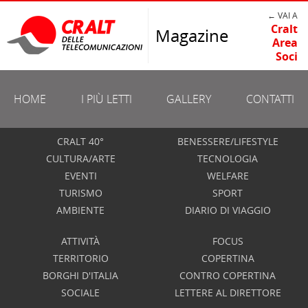
← VAI A
Cralt
Magazine
Area
Soci
HOME
I PIÙ LETTI
GALLERY
CONTATTI
CRALT 40°
BENESSERE/LIFESTYLE
CULTURA/ARTE
TECNOLOGIA
EVENTI
WELFARE
TURISMO
SPORT
AMBIENTE
DIARIO DI VIAGGIO
ATTIVITÀ
FOCUS
TERRITORIO
COPERTINA
BORGHI D'ITALIA
CONTRO COPERTINA
SOCIALE
LETTERE AL DIRETTORE