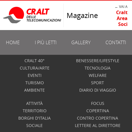
← VAI A
Cralt
Magazine
Area
Soci
HOME
I PIÙ LETTI
GALLERY
CONTATTI
CRALT 40°
BENESSERE/LIFESTYLE
CULTURA/ARTE
TECNOLOGIA
EVENTI
WELFARE
TURISMO
SPORT
AMBIENTE
DIARIO DI VIAGGIO
ATTIVITÀ
FOCUS
TERRITORIO
COPERTINA
BORGHI D'ITALIA
CONTRO COPERTINA
SOCIALE
LETTERE AL DIRETTORE