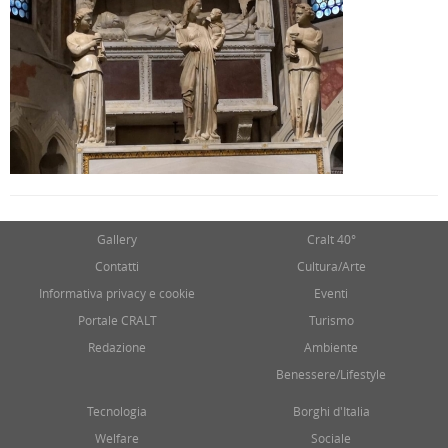
Gallery
Cralt 40°
Contatti
Cultura/Arte
Informativa privacy e cookie
Eventi
Portale CRALT
Turismo
Redazione
Ambiente
Benessere/Lifestyle
Tecnologia
Borghi d'Italia
Welfare
Sociale