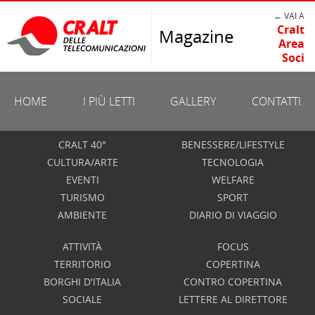
← VAI A
Cralt
Magazine
Area
Soci
HOME
I PIÙ LETTI
GALLERY
CONTATTI
CRALT 40°
BENESSERE/LIFESTYLE
CULTURA/ARTE
TECNOLOGIA
EVENTI
WELFARE
TURISMO
SPORT
AMBIENTE
DIARIO DI VIAGGIO
ATTIVITÀ
FOCUS
TERRITORIO
COPERTINA
BORGHI D'ITALIA
CONTRO COPERTINA
SOCIALE
LETTERE AL DIRETTORE