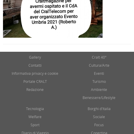
Gallery
Cralt 40°
Contatti
Cultura/Arte
Informativa privacy e cookie
Eventi
Portale CRALT
Turismo
Redazione
Ambiente
Benessere/Lifestyle
Tecnologia
Borghi d'Italia
Welfare
Sociale
Sport
Focus
Diario di Viaggio
Copertina