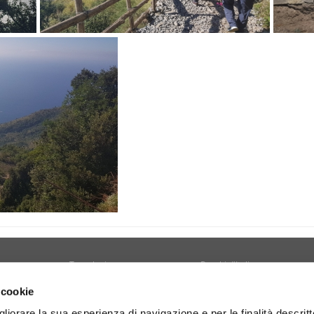
Tecnologia
Borghi d'Italia
Welfare
Sociale
 cookie
Sport
Focus
gliorare la sua esperienza di navigazione e per le finalità descritt