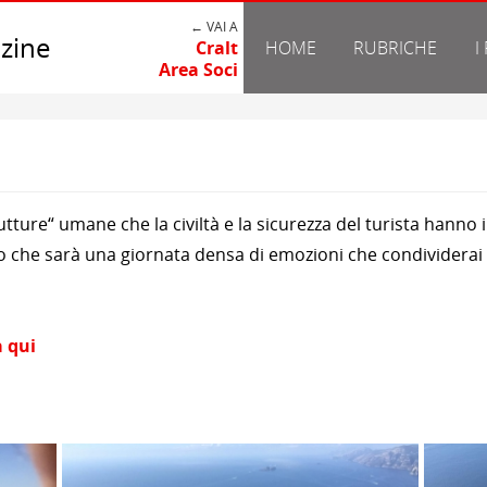
← VAI A
zine
Cralt
HOME
RUBRICHE
I
Area Soci
tture“ umane che la civiltà e la sicurezza del turista hanno 
o che sarà una giornata densa di emozioni che condividerai co
a qui