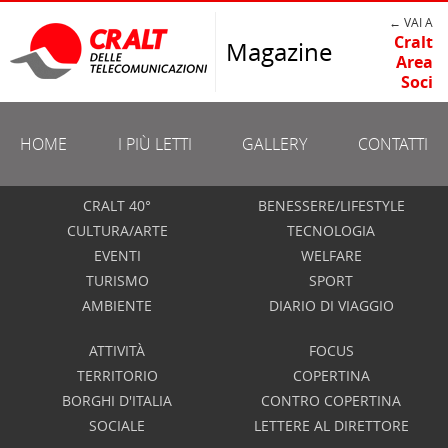
← VAI A
Cralt
Magazine
Area
Soci
HOME
I PIÙ LETTI
GALLERY
CONTATTI
CRALT 40°
BENESSERE/LIFESTYLE
CULTURA/ARTE
TECNOLOGIA
EVENTI
WELFARE
TURISMO
SPORT
AMBIENTE
DIARIO DI VIAGGIO
ATTIVITÀ
FOCUS
TERRITORIO
COPERTINA
BORGHI D'ITALIA
CONTRO COPERTINA
SOCIALE
LETTERE AL DIRETTORE