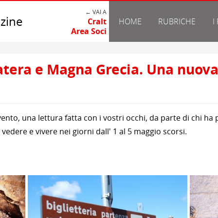
← VAI A
zine
Cralt
HOME
RUBRICHE
I
Area Soci
tera e Magna Grecia. Una nuova g
vento, una lettura fatta con i vostri occhi, da parte di chi h
edere e vivere nei giorni dall' 1 al 5 maggio scorsi.